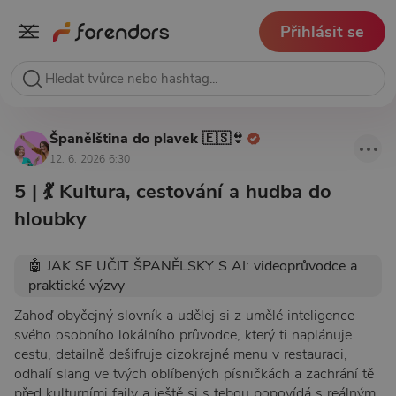
Přihlásit se
Španělština do plavek 🇪🇸👙
12. 6. 2026 6:30
5 | 💃 Kultura, cestování a hudba do
hloubky
🤖 JAK SE UČIT ŠPANĚLSKY S AI: videoprůvodce a
praktické výzvy
Zahoď obyčejný slovník a udělej si z umělé inteligence
svého osobního lokálního průvodce, který ti naplánuje
cestu, detailně dešifruje cizokrajné menu v restauraci,
odhalí slang ve tvých oblíbených písničkách a zachrání tě
před kulturními faily a ještě si s tebou popovídá s reálným