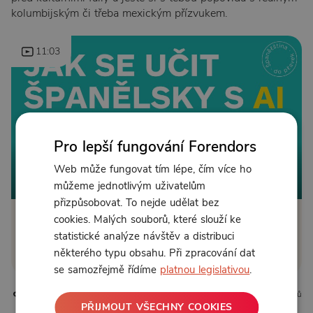
kolumbijským či třeba mexickým přízvukem.
11:03
Pro lepší fungování Forendors
Web může fungovat tím lépe, čím více ho
můžeme jednotlivým uživatelům
přizpůsobovat. To nejde udělat bez
cookies. Malých souborů, které slouží ke
Klikněte pro odemčení
statistické analýze návštěv a distribuci
některého typu obsahu. Při zpracování dat
nebo se
přihlaste
se samozřejmě řídíme
platnou legislativou
.
1 líbí
0 komentářů
PŘIJMOUT VŠECHNY COOKIES