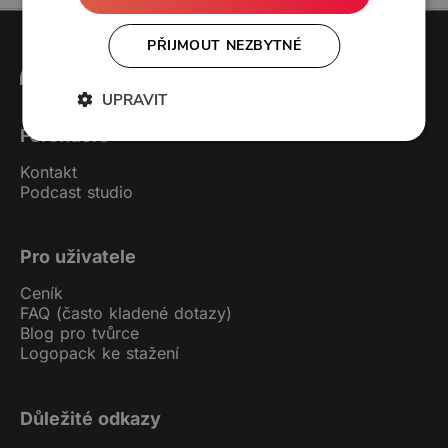
PŘIJMOUT NEZBYTNÉ
UPRAVIT
Forendors
Kontakt
Podcast studio
Pro uživatele
Ceník
FAQ (často kladené dotazy)
Blog pro tvůrce
Logopack ke stažení
Důležité odkazy