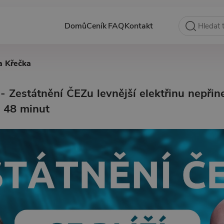
Domů
Ceník
FAQ
Kontakt
a Křečka
- Zestátnění ČEZu levnější elektřinu nepři
 48 minut