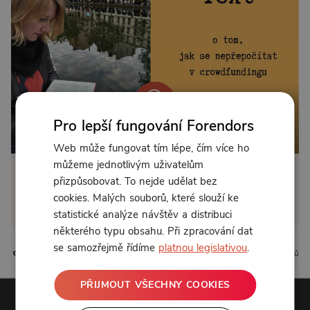
Pro lepší fungování Forendors
Od 239 Kč měsíčně nebo 99 Kč jednorázově
Web může fungovat tím lépe, čím více ho
můžeme jednotlivým uživatelům
Zřídit předplatné
přizpůsobovat. To nejde udělat bez
cookies. Malých souborů, které slouží ke
Koupit příspěvek
statistické analýze návštěv a distribuci
některého typu obsahu. Při zpracování dat
se samozřejmě řídíme
platnou legislativou
.
0 líbí
0 komentářů
PŘIJMOUT VŠECHNY COOKIES