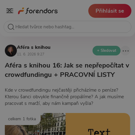
Přihlásit se
Aféra s knihou
+ Sledovat
11. 6. 2026 9:27
Aféra s knihou 16: Jak se nepřepočítat v
crowdfundingu + PRACOVNÍ LISTY
Kde v crowdfundingu nejčastěji přicházíme o peníze?
Kterou šanci obvykle finančně propálíme? A jak musíme
pracovat s marží, aby nám kampaň vyšla?
celkem 1 fotka