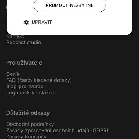
PŘIJMOUT NEZBYTNÉ
UPRAVIT
Forendors
Kontakt
Podcast studio
Pro uživatele
Ceník
FAQ (často kladené dotazy)
Blog pro tvůrce
Logopack ke stažení
Důležité odkazy
Obchodní podmínky
Zásady zpracování osobních údajů (GDPR)
Zásady komunity