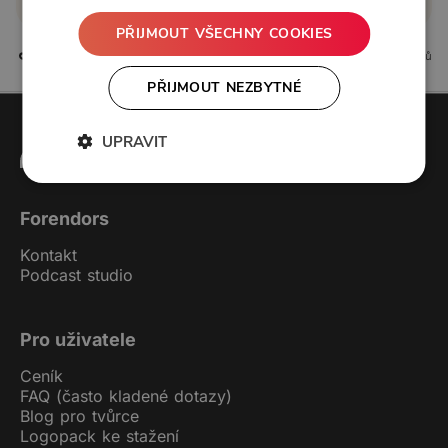
PŘIJMOUT VŠECHNY COOKIES
7 líbí
0 komentářů
PŘIJMOUT NEZBYTNÉ
UPRAVIT
Forendors
Kontakt
Podcast studio
Pro uživatele
Ceník
FAQ (často kladené dotazy)
Blog pro tvůrce
Logopack ke stažení