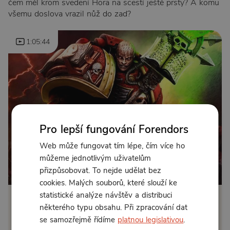
čem měl krom svedení Hora na scestí ještě prsty? A komu
všemu doslova vrazil nůž do zad?
1:05:44
Pro lepší fungování Forendors
Web může fungovat tím lépe, čím více ho
můžeme jednotlivým uživatelům
přizpůsobovat. To nejde udělat bez
Od 95 Kč měsíčně nebo 55 Kč jednorázově
cookies. Malých souborů, které slouží ke
statistické analýze návštěv a distribuci
Zřídit předplatné
některého typu obsahu. Při zpracování dat
se samozřejmě řídíme
platnou legislativou
.
Koupit příspěvek