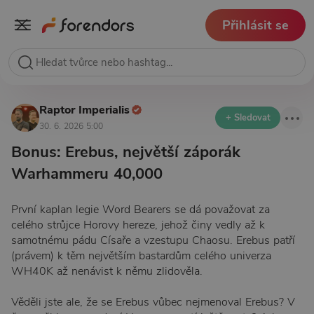
Přihlásit se
Raptor Imperialis
+ Sledovat
30. 6. 2026 5:00
Bonus: Erebus, největší záporák
Warhammeru 40,000
První kaplan legie Word Bearers se dá považovat za
celého strůjce Horovy hereze, jehož činy vedly až k
samotnému pádu Císaře a vzestupu Chaosu. Erebus patří
(právem) k těm největším bastardům celého univerza
WH40K až nenávist k němu zlidověla.
Věděli jste ale, že se Erebus vůbec nejmenoval Erebus? V