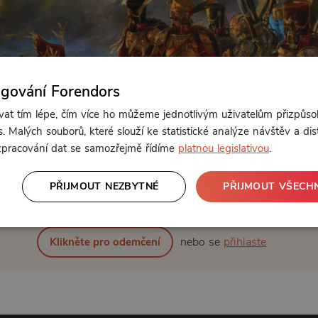
ngování Forendors
t tím lépe, čím více ho můžeme jednotlivým uživatelům přizpůso
. Malých souborů, které slouží ke statistické analýze návštěv a dis
 zpracování dat se samozřejmě řídíme
platnou legislativou
.
Od 95 Kč měsíčně
PŘIJMOUT NEZBYTNÉ
PŘIJMOUT VŠECH
nebo se
přihlaste
Klikněte pro odemčení