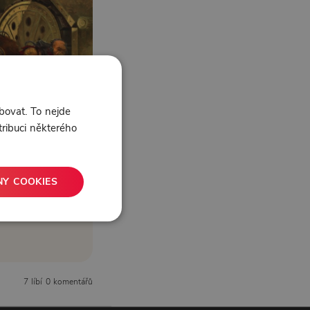
bovat. To nejde
tribuci některého
NY COOKIES
7 líbí
0 komentářů