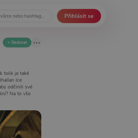
Přihlásit se
+ Sledovat
k tolik je také
lhallan Ice
aby odčinili své
iní? Na to vše