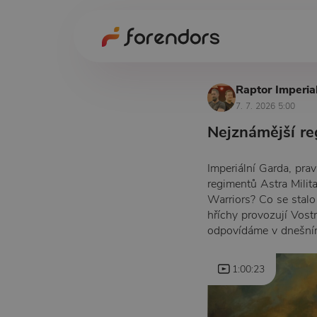
Raptor Imperial
7. 7. 2026 5:00
Nejznámější re
Imperiální Garda, praví
regimentů Astra Milita
Warriors? Co se stalo 
hříchy provozují Vost
odpovídáme v dnešním
1:00:23