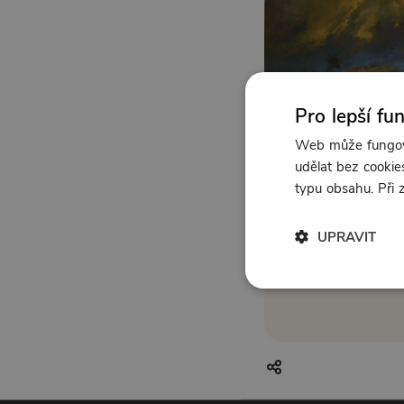
Pro lepší fu
Web může fungova
udělat bez cookies
typu obsahu. Při
UPRAVIT