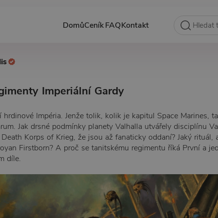
Domů
Ceník
FAQ
Kontakt
is
gimenty Imperiální Gardy
 hrdinové Impéria. Jenže tolik, kolik je kapitul Space Marines, ta
rum. Jak drsné podmínky planety Valhalla utvářely disciplínu Va
Death Korps of Krieg, že jsou až fanaticky oddaní? Jaký rituál, 
royan Firstborn? A proč se tanitskému regimentu říká První a jed
 díle.