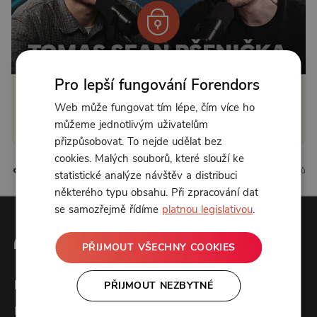
Od 164 Kč měsíčně
Pro lepší fungování Forendors
Klikněte pro odemčení
Web může fungovat tím lépe, čím více ho
můžeme jednotlivým uživatelům
nebo se
přihlaste
přizpůsobovat. To nejde udělat bez
cookies. Malých souborů, které slouží ke
14 líbí
1 komentářů
statistické analýze návštěv a distribuci
některého typu obsahu. Při zpracování dat
se samozřejmě řídíme
platnou legislativou
.
PŘIJMOUT VŠECHNY COOKIES
Forendors
PŘIJMOUT NEZBYTNÉ
Kontakt