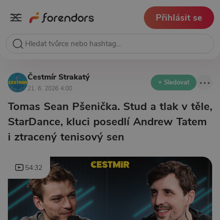
Přihlásit se
Čestmír Strakatý
+ Sledovat
21. 6. 2026 4:00
Tomas Sean Pšenička. Stud a tlak v těle,
StarDance, kluci posedlí Andrew Tatem
i ztracený tenisový sen
54:32