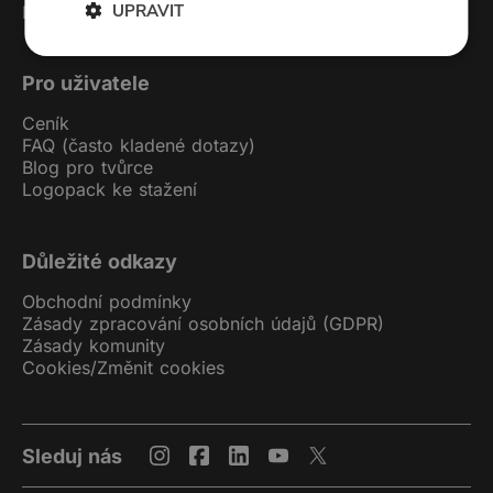
UPRAVIT
Podcast studio
Pro uživatele
Ceník
FAQ (často kladené dotazy)
Blog pro tvůrce
Logopack ke stažení
Důležité odkazy
Obchodní podmínky
Zásady zpracování osobních údajů (GDPR)
Zásady komunity
Cookies
/
Změnit cookies
Sleduj nás