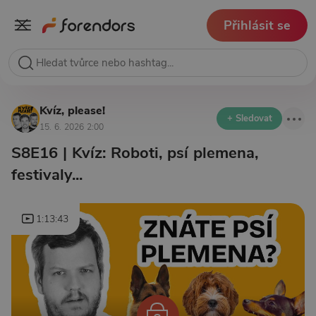
Přihlásit se
Kvíz, please!
+ Sledovat
15. 6. 2026 2:00
S8E16 | Kvíz: Roboti, psí plemena,
festivaly...
1:13:43