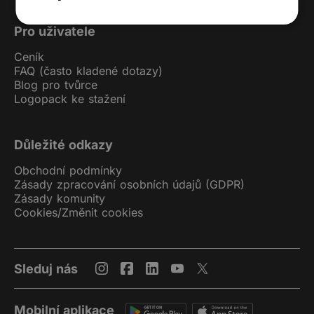
Pro uživatele
Ceník
FAQ (často kladené dotazy)
Blog pro tvůrce
Logopack ke stažení
Důležité odkazy
Obchodní podmínky
Zásady zpracování osobních údajů (GDPR)
Zásady komunity
Cookies
/
Změnit cookies
Sleduj nás
Mobilní aplikace