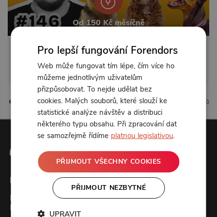
Od 150 Kč měsíčně
Pro lepší fungování Forendors
Klikněte pro odemčení
Web může fungovat tím lépe, čím více ho
nebo se
přihlaste
můžeme jednotlivým uživatelům
přizpůsobovat. To nejde udělat bez
cookies. Malých souborů, které slouží ke
0 líbí
0 komentářů
statistické analýze návštěv a distribuci
některého typu obsahu. Při zpracování dat
se samozřejmě řídíme
platnou legislativou
.
PŘIJMOUT VŠECHNY COOKIES
Forendors
PŘIJMOUT NEZBYTNÉ
Kontakt
Podcast studio
UPRAVIT