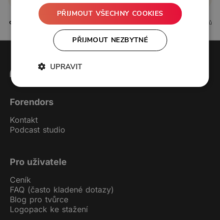
PŘIJMOUT VŠECHNY COOKIES
8 líbí
0 komentářů
PŘIJMOUT NEZBYTNÉ
UPRAVIT
Forendors
Kontakt
Podcast studio
Pro uživatele
Ceník
FAQ (často kladené dotazy)
Blog pro tvůrce
Logopack ke stažení