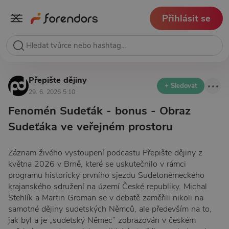
Přihlásit se
Přepište dějiny
+ Sledovat
29. 6. 2026 5:10
Fenomén Sudeťák - bonus - Obraz
Sudeťáka ve veřejném prostoru
Záznam živého vystoupení podcastu Přepište dějiny z
května 2026 v Brně, které se uskutečnilo v rámci
programu historicky prvního sjezdu Sudetoněmeckého
krajanského sdružení na území České republiky. Michal
Stehlík a Martin Groman se v debatě zaměřili nikoli na
samotné dějiny sudetských Němců, ale především na to,
jak byl a je „sudetský Němec“ zobrazován v českém