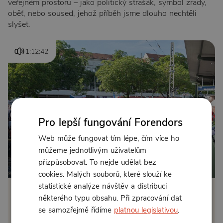
veřejném prostoru – jako politický strašák, symbol zrady,
oběť, nebo soused, jehož příběh jsme dlouho nechtěli
slyšet.
1:12:42
Pro lepší fungování Forendors
Web může fungovat tím lépe, čím více ho
můžeme jednotlivým uživatelům
přizpůsobovat. To nejde udělat bez
Od 129 Kč měsíčně
cookies. Malých souborů, které slouží ke
statistické analýze návštěv a distribuci
Klikněte pro odemčení
některého typu obsahu. Při zpracování dat
se samozřejmě řídíme
platnou legislativou
.
nebo se
přihlaste