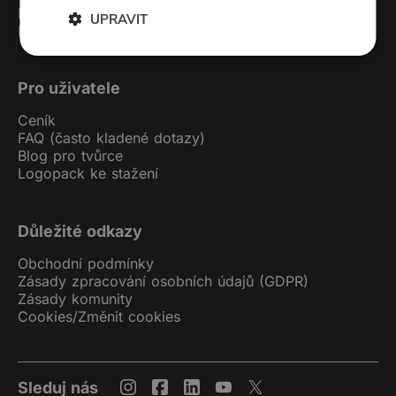
Kontakt
UPRAVIT
Podcast studio
Pro uživatele
Ceník
FAQ (často kladené dotazy)
Blog pro tvůrce
Logopack ke stažení
Důležité odkazy
Obchodní podmínky
Zásady zpracování osobních údajů (GDPR)
Zásady komunity
Cookies
/
Změnit cookies
Sleduj nás