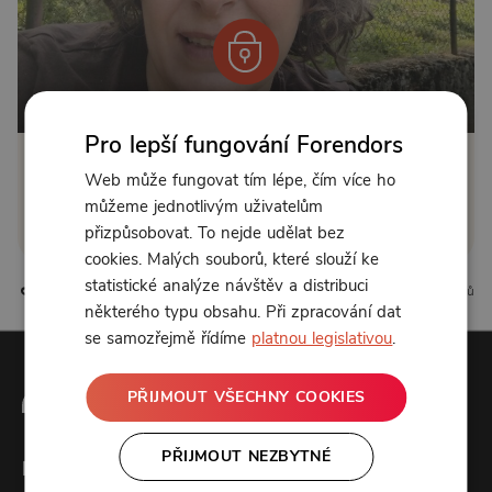
Od 450 Kč měsíčně nebo 150 Kč jednorázově
Pro lepší fungování Forendors
Zřídit předplatné
Web může fungovat tím lépe, čím více ho
můžeme jednotlivým uživatelům
Koupit příspěvek
přizpůsobovat. To nejde udělat bez
cookies. Malých souborů, které slouží ke
statistické analýze návštěv a distribuci
0 líbí
0 komentářů
některého typu obsahu. Při zpracování dat
se samozřejmě řídíme
platnou legislativou
.
PŘIJMOUT VŠECHNY COOKIES
PŘIJMOUT NEZBYTNÉ
Forendors