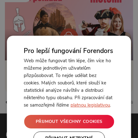
Pro lepší fungování Forendors
Od 150 Kč měsíčně
Web může fungovat tím lépe, čím více ho
můžeme jednotlivým uživatelům
Klikněte pro odemčení
přizpůsobovat. To nejde udělat bez
cookies. Malých souborů, které slouží ke
nebo se
přihlaste
statistické analýze návštěv a distribuci
některého typu obsahu. Při zpracování dat
37 líbí
4 komentářů
se samozřejmě řídíme
platnou legislativou
.
PŘIJMOUT VŠECHNY COOKIES