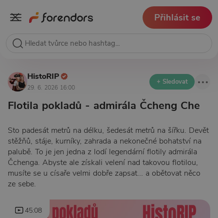
Přihlásit se
HistoRIP
+ Sledovat
29. 6. 2026 16:00
Flotila pokladů - admirála Čcheng Che
Sto padesát metrů na délku, šedesát metrů na šířku. Devět
stěžňů, stáje, kurníky, zahrada a nekonečné bohatství na
palubě. To je jen jedna z lodí legendární flotily admirála
Čchenga. Abyste ale získali velení nad takovou flotilou,
musíte se u císaře velmi dobře zapsat... a obětovat něco
ze sebe.
45:08