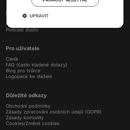
PŘIJMOUT NEZBYTNÉ
Forendors
UPRAVIT
Kontakt
Podcast studio
Pro uživatele
Ceník
FAQ (často kladené dotazy)
Blog pro tvůrce
Logopack ke stažení
Důležité odkazy
Obchodní podmínky
Zásady zpracování osobních údajů (GDPR)
Zásady komunity
Cookies
/
Změnit cookies