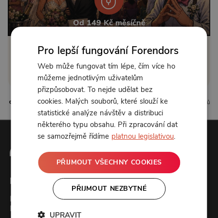
Od 149 Kč měsíčně
Pro lepší fungování Forendors
Klikněte pro odemčení
Web může fungovat tím lépe, čím více ho
nebo se
přihlaste
můžeme jednotlivým uživatelům
přizpůsobovat. To nejde udělat bez
cookies. Malých souborů, které slouží ke
105 líbí
35 komentářů
statistické analýze návštěv a distribuci
některého typu obsahu. Při zpracování dat
se samozřejmě řídíme
platnou legislativou
.
PŘIJMOUT VŠECHNY COOKIES
Forendors
PŘIJMOUT NEZBYTNÉ
Kontakt
Podcast studio
UPRAVIT