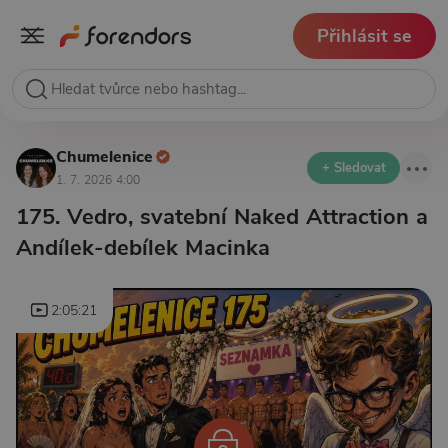
Přihlásit se
Chumelenice
+ Sledovat
1. 7. 2026 4:00
175. Vedro, svatební Naked Attraction a
Andílek-debílek Macinka
2:05:21