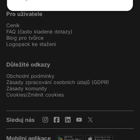
Pro uživatele
Ceník
FAQ (často kladené dotazy)
Blog pro tvůrce
Logopack ke stažení
Důležité odkazy
Obchodní podmínky
Zásady zpracování osobních údajů (GDPR)
Zásady komunity
Cookies
/
Změnit cookies
Sleduj nás
Mobilní aplikace