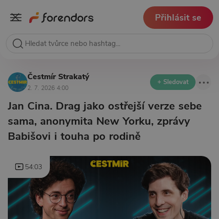
Přihlásit se
Čestmír Strakatý
+ Sledovat
2. 7. 2026 4:00
Jan Cina. Drag jako ostřejší verze sebe
sama, anonymita New Yorku, zprávy
Babišovi i touha po rodině
54:03