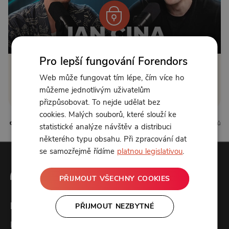
Od 164 Kč měsíčně
Pro lepší fungování Forendors
Klikněte pro odemčení
Web může fungovat tím lépe, čím více ho
můžeme jednotlivým uživatelům
nebo se
přihlaste
přizpůsobovat. To nejde udělat bez
cookies. Malých souborů, které slouží ke
20 líbí
0 komentářů
statistické analýze návštěv a distribuci
některého typu obsahu. Při zpracování dat
se samozřejmě řídíme
platnou legislativou
.
PŘIJMOUT VŠECHNY COOKIES
Forendors
PŘIJMOUT NEZBYTNÉ
Kontakt