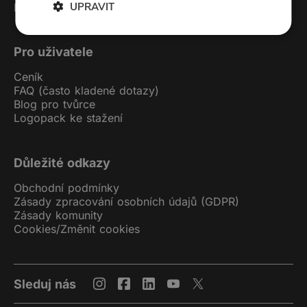
UPRAVIT
Podcast studio
Pro uživatele
Ceník
FAQ (často kladené dotazy)
Blog pro tvůrce
Logopack ke stažení
Důležité odkazy
Obchodní podmínky
Zásady zpracování osobních údajů (GDPR)
Zásady komunity
Cookies
/
Změnit cookies
Sleduj nás