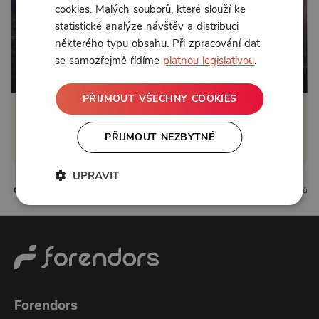
cookies. Malých souborů, které slouží ke
statistické analýze návštěv a distribuci
některého typu obsahu. Při zpracování dat
se samozřejmě řídíme
platnou legislativou
.
Od 149 Kč měsíčně
PŘIJMOUT VŠECHNY COOKIES
Klikněte pro odemčení
PŘIJMOUT NEZBYTNÉ
nebo se
přihlaste
UPRAVIT
1 líbí
0 komentářů
Forendors