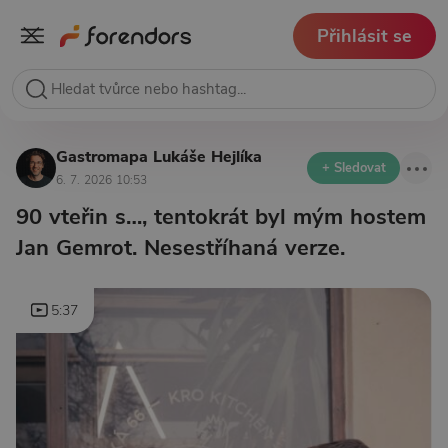
Přihlásit se
Gastromapa Lukáše Hejlíka
+ Sledovat
6. 7. 2026 10:53
90 vteřin s…, tentokrát byl mým hostem
Jan Gemrot. Nesestříhaná verze.
5:37