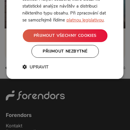
statistické analýze návštěv a distribuci
některého typu obsahu. Při zpracování dat
se samozřejmě řídíme
platnou legislativou
.
Od 70 Kč měsíčně
PŘIJMOUT VŠECHNY COOKIES
Klikněte pro odemčení
PŘIJMOUT NEZBYTNÉ
nebo se
přihlaste
UPRAVIT
0 líbí
0 komentářů
Forendors
Kontakt