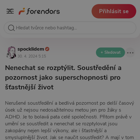
Přihlásit se
spocklidem
+ Sledovat
30. 4. 2024 5:15
Nenechat se rozptýlit. Soustředění a
pozornost jako superschopnosti pro
šťastnější život
Nerušené soustředění a bedlivá pozornost po delší časový
úsek už nejsou nedosažitelnou metou jen pro žáky s
ADHD. Je to bolavá pata celé společnosti. Přitom právě v
umění se soustředit a nenechat se rozptylovat jsou
zakopány nejen lepší výkony, ale i šťastnější a
smysluplnější život. Jak se naučit soustředit? A mají v tom