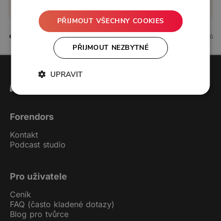
Koupit příspěvek
PŘIJMOUT VŠECHNY COOKIES
2 líbí
8 komentářů
PŘIJMOUT NEZBYTNÉ
UPRAVIT
Forendors
Kontakt
Podcast studio
Pro uživatele
Ceník
FAQ (často kladené dotazy)
Blog pro tvůrce