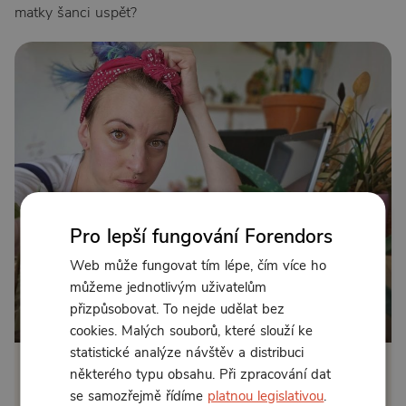
matky šanci uspět?
Pro lepší fungování Forendors
Web může fungovat tím lépe, čím více ho
můžeme jednotlivým uživatelům
přizpůsobovat. To nejde udělat bez
Od 89 Kč měsíčně nebo 49 Kč jednorázově
cookies. Malých souborů, které slouží ke
statistické analýze návštěv a distribuci
některého typu obsahu. Při zpracování dat
Zřídit předplatné
se samozřejmě řídíme
platnou legislativou
.