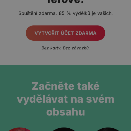
Spuštění zdarma. 85 % výdělků je vašich.
VYTVOŘIT ÚČET ZDARMA
Bez karty. Bez závazků.
Začněte také
vydělávat na svém
obsahu