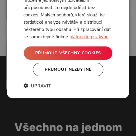
můžeme jednotlivým uživatelům
nebo v sériích
přizpůsobovat. To nejde udělat bez
cookies. Malých souborů, které slouží ke
statistické analýze návštěv a distribuci
Customer care
některého typu obsahu. Při zpracování dat
vyřešíme za vás
se samozřejmě řídíme
platnou legislativou
.
Promo podle vás
PŘIJMOUT VŠECHNY COOKIES
PŘIJMOUT NEZBYTNÉ
Ryze česká platforma
UPRAVIT
Livestream
Všechno na jednom