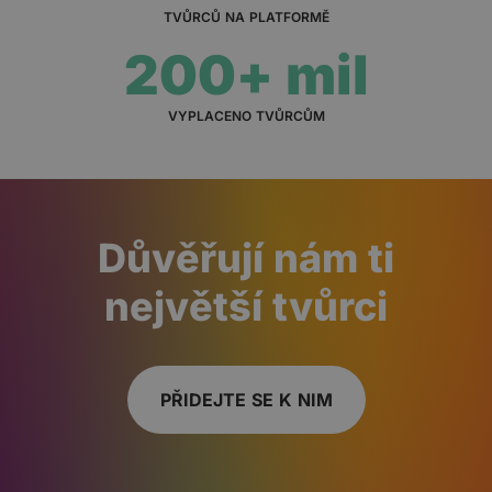
TVŮRCŮ NA PLATFORMĚ
200+ mil
VYPLACENO TVŮRCŮM
Důvěřují nám ti
největší tvůrci
PŘIDEJTE SE K NIM