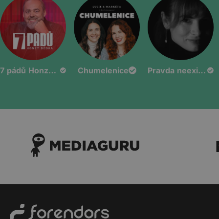
7 pádů Honzy Dědka
Chumelenice
Pravda neexistuje?