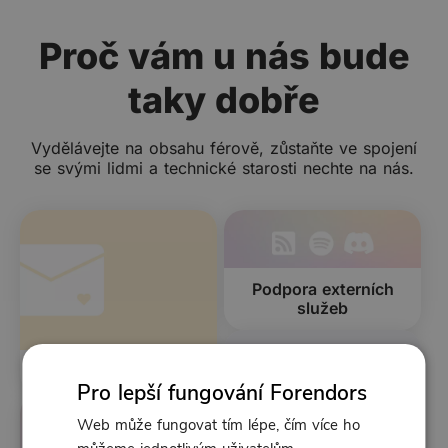
Proč vám u nás bude
taky dobře
Vydělávejte na obsahu férově, zůstaňte ve spojení
se svými lidmi a technické starosti nechte na nás.
Podpora externích
služeb
Posílejte newslettery
Pro lepší fungování Forendors
Web může fungovat tím lépe, čím více ho
Prodávejte jednotlivě