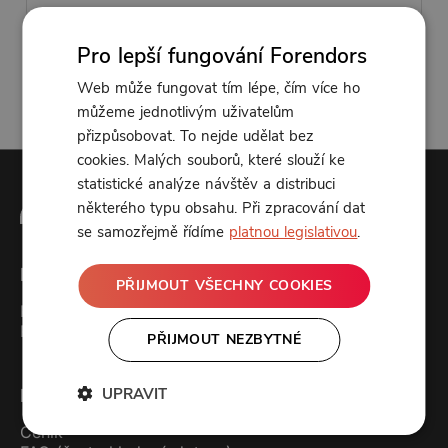
Pro lepší fungování Forendors
Pokračovat
Web může fungovat tím lépe, čím více ho
Potřebujete pomoc? Jsme tu od toho!
můžeme jednotlivým uživatelům
Kontakt a podpora
přizpůsobovat. To nejde udělat bez
cookies. Malých souborů, které slouží ke
statistické analýze návštěv a distribuci
některého typu obsahu. Při zpracování dat
se samozřejmě řídíme
platnou legislativou
.
Forendors
PŘIJMOUT VŠECHNY COOKIES
Kontakt
Podcast studio
PŘIJMOUT NEZBYTNÉ
UPRAVIT
Pro uživatele
Ceník