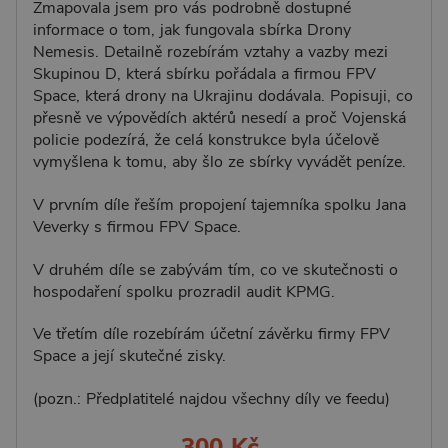
Zmapovala jsem pro vás podrobně dostupné
informace o tom, jak fungovala sbírka Drony
Nemesis. Detailně rozebírám vztahy a vazby mezi
Skupinou D, která sbírku pořádala a firmou FPV
Space, která drony na Ukrajinu dodávala. Popisuji, co
přesně ve výpovědích aktérů nesedí a proč Vojenská
policie podezírá, že celá konstrukce byla účelově
vymyšlena k tomu, aby šlo ze sbírky vyvádět peníze.
V prvním díle řeším propojení tajemníka spolku Jana
Veverky s firmou FPV Space.
V druhém díle se zabývám tím, co ve skutečnosti o
hospodaření spolku prozradil audit KPMG.
Ve třetím díle rozebírám účetní závěrku firmy FPV
Space a její skutečné zisky.
(pozn.: Předplatitelé najdou všechny díly ve feedu)
300 Kč