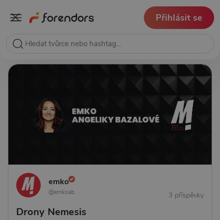
Přihlásit se
emko
@emkoab
3 příspěvky
Drony Nemesis