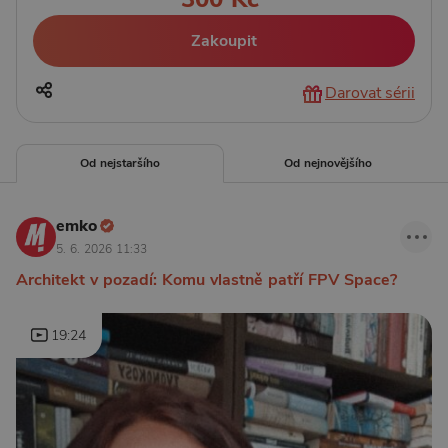
Zakoupit
Darovat sérii
Od nejstaršího
Od nejnovějšího
emko
5. 6. 2026 11:33
Architekt v pozadí: Komu vlastně patří FPV Space?
19:24