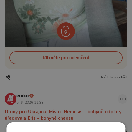
Klikněte pro odemčení
1 líbí
0 komentářů
emko
5. 6. 2026 11:38
Drony pro Ukrajinu: Místo Nemesis - bohyně odplaty
úřadovala Eris - bohyně chaosu