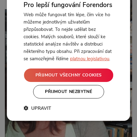
24:44
Pro lepší fungování Forendors
Web může fungovat tím lépe, čím více ho
můžeme jednotlivým uživatelům
přizpůsobovat. To nejde udělat bez
cookies. Malých souborů, které slouží ke
statistické analýze návštěv a distribuci
některého typu obsahu. Při zpracování dat
se samozřejmě řídíme
platnou legislativou
.
PŘIJMOUT VŠECHNY COOKIES
PŘIJMOUT NEZBYTNÉ
UPRAVIT