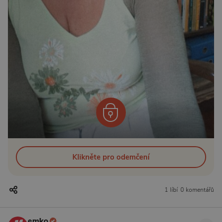
Klikněte pro odemčení
1 líbí
0 komentářů
emko