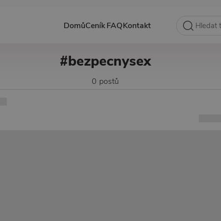
Domů
Ceník
FAQ
Kontakt
#bezpecnysex
0 postů