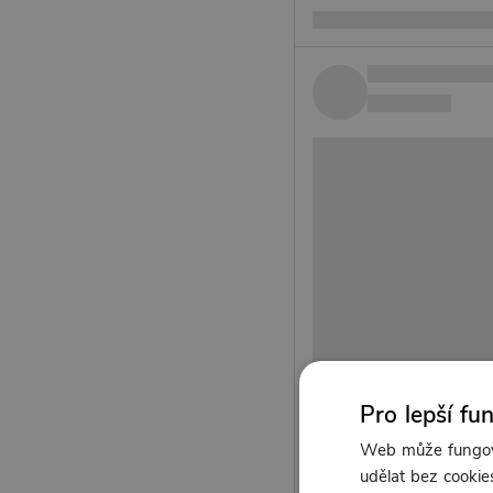
Pro lepší fu
Web může fungova
udělat bez cookies