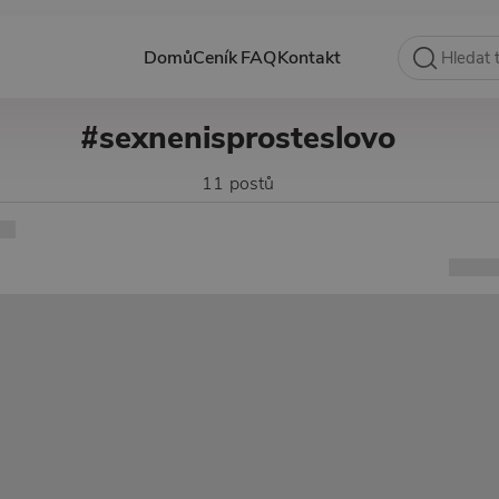
Domů
Ceník
FAQ
Kontakt
#sexnenisprosteslovo
11 postů