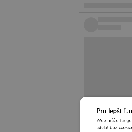
Pro lepší fu
Web může fungova
udělat bez cookies