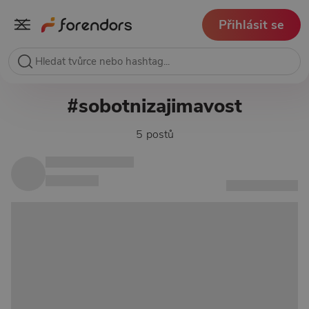
Přihlásit se
#sobotnizajimavost
5 postů