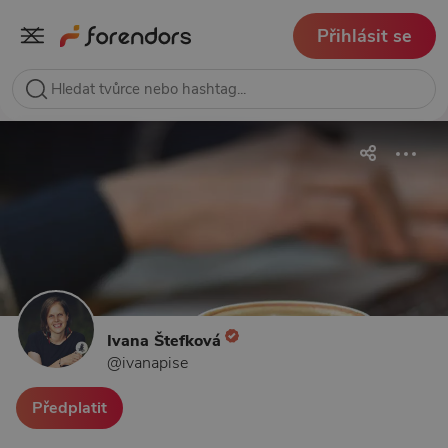
Přihlásit se
Ivana Štefková
@ivanapise
Předplatit