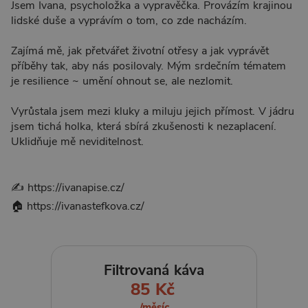
Jsem Ivana, psycholožka a vypravěčka. Provázím krajinou
lidské duše a vyprávím o tom, co zde nacházím.
Zajímá mě, jak přetvářet životní otřesy a jak vyprávět
příběhy tak, aby nás posilovaly. Mým srdečním tématem
je resilience ~ umění ohnout se, ale nezlomit.
Vyrůstala jsem mezi kluky a miluju jejich přímost. V jádru
jsem tichá holka, která sbírá zkušenosti k nezaplacení.
Uklidňuje mě neviditelnost.
✍️ https://ivanapise.cz/
🏠 https://ivanastefkova.cz/
Filtrovaná káva
85 Kč
/měsíc