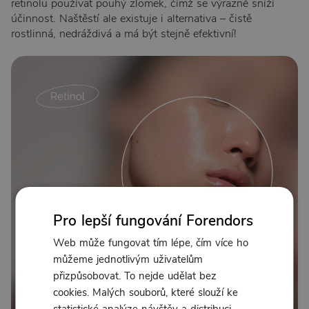
retinolu používat pouhý zlomek, čímž se výrazně sníží
účinnost. Naštěstí ale existuje i alternativa – čistě
rostlinná, nedráždivá a má být stejně efektivní!
Pro lepší fungování Forendors
Web může fungovat tím lépe, čím více ho
můžeme jednotlivým uživatelům
přizpůsobovat. To nejde udělat bez
cookies. Malých souborů, které slouží ke
statistické analýze návštěv a distribuci