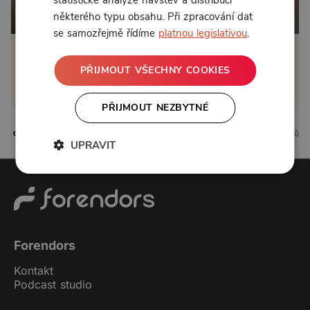
Od 125 Kč měsíčně nebo 39 Kč jednorázově
některého typu obsahu. Při zpracování dat
se samozřejmě řídíme
platnou legislativou
.
Zřídit předplatné
PŘIJMOUT VŠECHNY COOKIES
Koupit příspěvek
PŘIJMOUT NEZBYTNÉ
0 líbí
0 komentářů
UPRAVIT
Forendors
Kontakt
Podcast studio