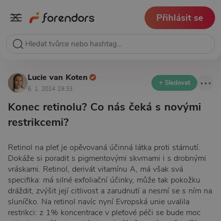
Přihlásit se
Lucie van Koten
+ Sledovat
6. 1. 2024 19:33
Konec retinolu? Co nás čeká s novými
restrikcemi?
Retinol na pleť je opěvovaná účinná látka proti stárnutí.
Dokáže si poradit s pigmentovými skvrnami i s drobnými
vráskami. Retinol, derivát vitamínu A, má však svá
specifika: má silné exfoliační účinky, může tak pokožku
dráždit, zvýšit její citlivost a zarudnutí a nesmí se s ním na
sluníčko. Na retinol navíc nyní Evropská unie uvalila
restrikci: z 1% koncentrace v pleťové péči se bude moc