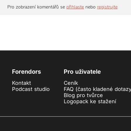
Pro zobrazení komentářů se
přihlaste
nebo
registrujte
Forendors
Pro uživatele
Kontakt
Ceník
Podcast studio
FAQ (často kladené dotaz
Blog pro tvůrce
Logopack ke stažení