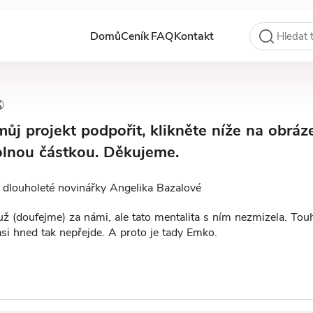
Domů
Ceník
FAQ
Kontakt
ůj projekt podpořit, klikněte níže na obráz
volnou částkou. Děkujeme.
t dlouholeté novinářky Angelika Bazalové
 už (doufejme) za námi, ale tato mentalita s ním nezmizela. To
asi hned tak nepřejde. A proto je tady Emko.