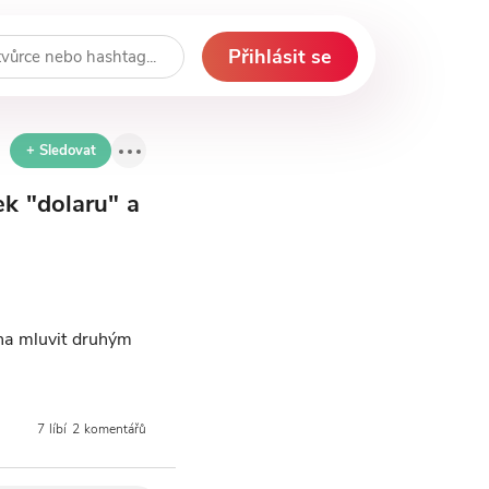
Přihlásit se
+ Sledovat
ek "dolaru" a
uha mluvit druhým
7 líbí
2 komentářů