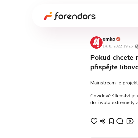
emko
14. 8. 2022 19:26
Pokud chcete m
přispějte libo
Mainstream je projek
Covidové šílenství je
do života extremisty 