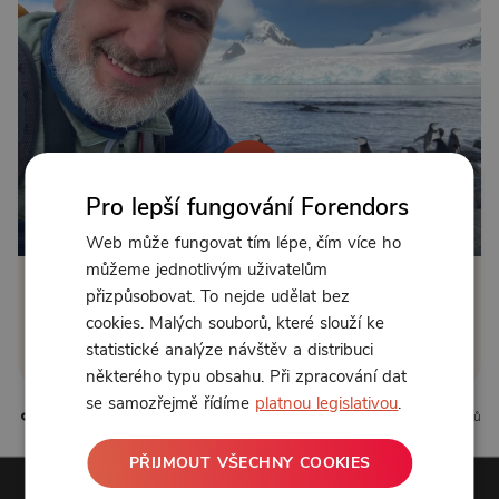
Pro lepší fungování Forendors
Od 183 Kč měsíčně nebo 175 Kč jednorázově
Web může fungovat tím lépe, čím více ho
můžeme jednotlivým uživatelům
přizpůsobovat. To nejde udělat bez
Zřídit předplatné
cookies. Malých souborů, které slouží ke
Koupit příspěvek
statistické analýze návštěv a distribuci
některého typu obsahu. Při zpracování dat
se samozřejmě řídíme
platnou legislativou
.
0 líbí
0 komentářů
PŘIJMOUT VŠECHNY COOKIES