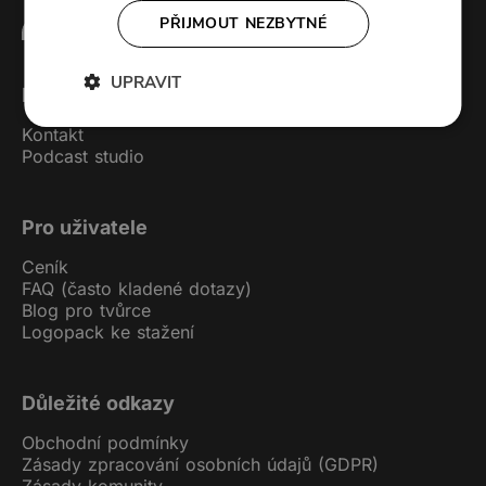
PŘIJMOUT NEZBYTNÉ
UPRAVIT
Forendors
Kontakt
Podcast studio
Pro uživatele
Ceník
FAQ (často kladené dotazy)
Blog pro tvůrce
Logopack ke stažení
Důležité odkazy
Obchodní podmínky
Zásady zpracování osobních údajů (GDPR)
Zásady komunity