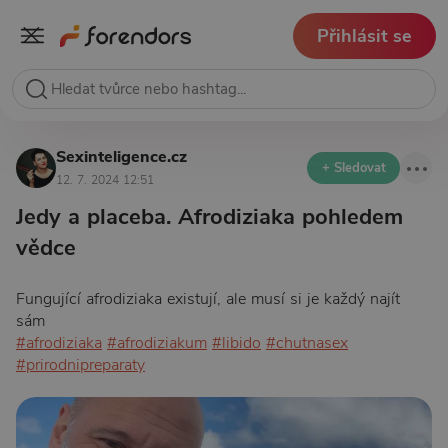
Přihlásit se
Sexinteligence.cz
+ Sledovat
12. 7. 2024 12:51
Jedy a placeba. Afrodiziaka pohledem
vědce
Fungující afrodiziaka existují, ale musí si je každý najít
sám
#afrodiziaka
#afrodiziakum
#libido
#chutnasex
#prirodnipreparaty