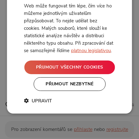
Web může fungovat tím lépe, čím více ho
můžeme jednotlivým uživatelům
přizpůsobovat. To nejde udělat bez
cookies. Malých souborů, které slouží ke
statistické analýze návštěv a distribuci
některého typu obsahu. Při zpracování dat
se samozřejmě řídíme
platnou legislativou
.
PŘIJMOUT VŠECHNY COOKIES
PŘIJMOUT NEZBYTNÉ
UPRAVIT
2 líbí
0 komentářů
Pro zobrazení komentářů se
přihlaste
nebo
registrujte