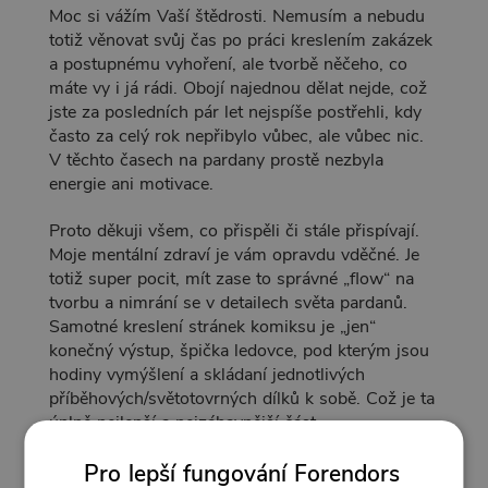
Moc si vážím Vaší štědrosti. Nemusím a nebudu
totiž věnovat svůj čas po práci kreslením zakázek
a postupnému vyhoření, ale tvorbě něčeho, co
máte vy i já rádi. Obojí najednou dělat nejde, což
jste za posledních pár let nejspíše postřehli, kdy
často za celý rok nepřibylo vůbec, ale vůbec nic.
V těchto časech na pardany prostě nezbyla
energie ani motivace.
Proto děkuji všem, co přispěli či stále přispívají.
Moje mentální zdraví je vám opravdu vděčné. Je
totiž super pocit, mít zase to správné „flow“ na
tvorbu a nimrání se v detailech světa pardanů.
Samotné kreslení stránek komiksu je „jen“
konečný výstup, špička ledovce, pod kterým jsou
hodiny vymýšlení a skládaní jednotlivých
příběhových/světotovrných dílků k sobě. Což je ta
úplně nejlepší a nejzábavnější část.
Díky!
Pro lepší fungování Forendors