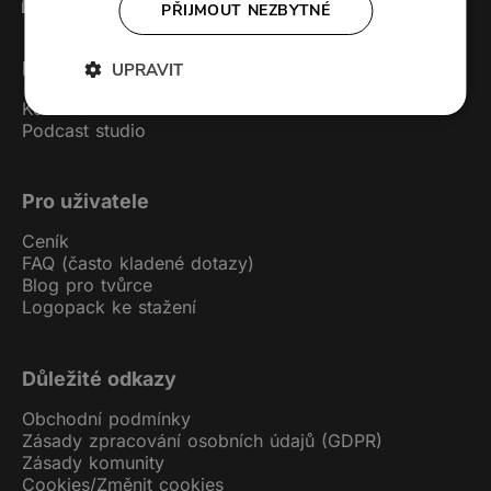
PŘIJMOUT NEZBYTNÉ
Forendors
UPRAVIT
Kontakt
Podcast studio
Pro uživatele
Ceník
FAQ (často kladené dotazy)
Blog pro tvůrce
Logopack ke stažení
Důležité odkazy
Obchodní podmínky
Zásady zpracování osobních údajů (GDPR)
Zásady komunity
Cookies
/
Změnit cookies