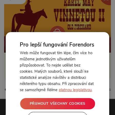
Pro lepší fungování Forendors
Od 89 Kč měsíčně nebo 39 Kč jednorázově
Web může fungovat tím lépe, čím více ho
můžeme jednotlivým uživatelům
Zřídit předplatné
přizpůsobovat. To nejde udělat bez
cookies. Malých souborů, které slouží ke
Koupit příspěvek
statistické analýze návštěv a distribuci
některého typu obsahu. Při zpracování dat
se samozřejmě řídíme
platnou legislativou
.
6 líbí
0 komentářů
PŘIJMOUT VŠECHNY COOKIES