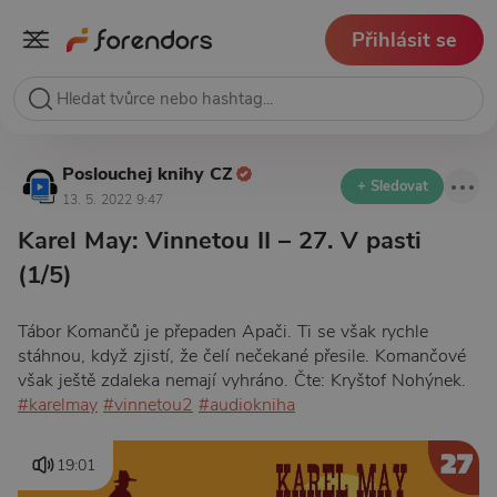
Přihlásit se
Poslouchej knihy CZ
+ Sledovat
13. 5. 2022 9:47
Karel May: Vinnetou II – 27. V pasti
(1/5)
Tábor Komančů je přepaden Apači. Ti se však rychle
stáhnou, když zjistí, že čelí nečekané přesile. Komančové
však ještě zdaleka nemají vyhráno. Čte: Kryštof Nohýnek.
#karelmay
#vinnetou2
#audiokniha
19:01