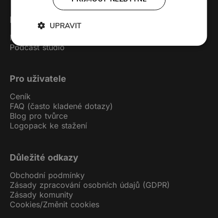
Forendors
UPRAVIT
Kontakt
Podcast studio
Pro uživatele
Ceník
FAQ (často kladené dotazy)
Blog pro tvůrce
Logopack ke stažení
Důležité odkazy
Obchodní podmínky
Zásady zpracování osobních údajů (GDPR)
Zásady komunity
Cookies
/
Změnit cookies