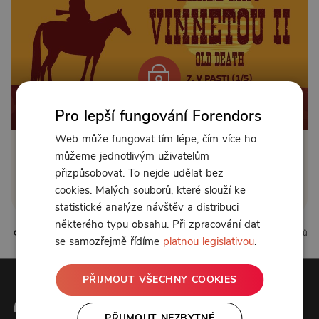
Od 89 Kč měsíčně nebo 39 Kč jednorázově
Pro lepší fungování Forendors
Web může fungovat tím lépe, čím více ho
můžeme jednotlivým uživatelům
Zřídit předplatné
přizpůsobovat. To nejde udělat bez
Koupit příspěvek
cookies. Malých souborů, které slouží ke
statistické analýze návštěv a distribuci
některého typu obsahu. Při zpracování dat
4 líbí
0 komentářů
se samozřejmě řídíme
platnou legislativou
.
PŘIJMOUT VŠECHNY COOKIES
PŘIJMOUT NEZBYTNÉ