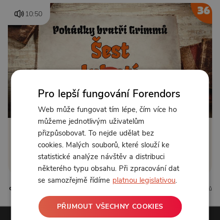
10:50
Pro lepší fungování Forendors
Od 89 Kč měsíčně nebo 39 Kč jednorázově
Web může fungovat tím lépe, čím více ho
můžeme jednotlivým uživatelům
přizpůsobovat. To nejde udělat bez
Zřídit předplatné
cookies. Malých souborů, které slouží ke
statistické analýze návštěv a distribuci
Koupit příspěvek
některého typu obsahu. Při zpracování dat
se samozřejmě řídíme
platnou legislativou
.
1 líbí
0 komentářů
PŘIJMOUT VŠECHNY COOKIES