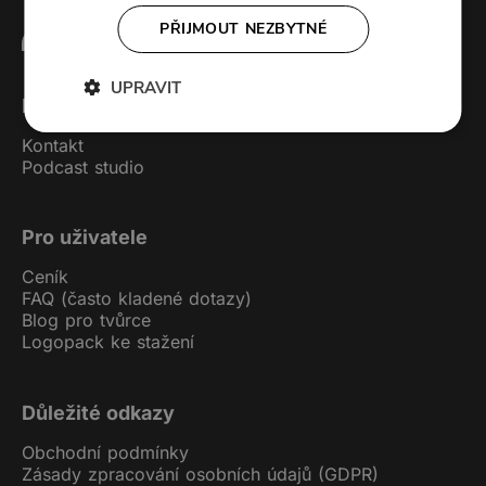
PŘIJMOUT NEZBYTNÉ
UPRAVIT
Forendors
Kontakt
Podcast studio
Pro uživatele
Ceník
FAQ (často kladené dotazy)
Blog pro tvůrce
Logopack ke stažení
Důležité odkazy
Obchodní podmínky
Zásady zpracování osobních údajů (GDPR)