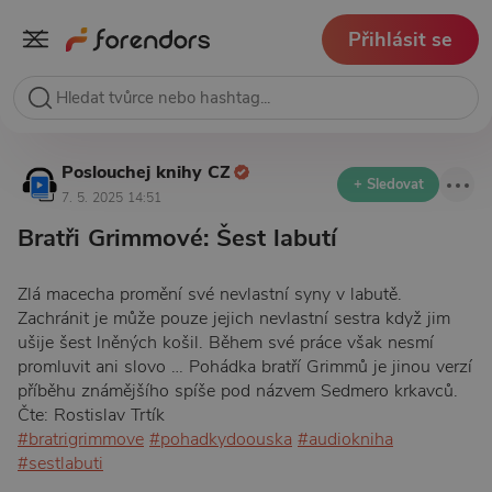
Přihlásit se
Poslouchej knihy CZ
+ Sledovat
7. 5. 2025 14:51
Bratři Grimmové: Šest labutí
Zlá macecha promění své nevlastní syny v labutě.
Zachránit je může pouze jejich nevlastní sestra když jim
ušije šest lněných košil. Během své práce však nesmí
promluvit ani slovo … Pohádka bratří Grimmů je jinou verzí
příběhu známějšího spíše pod názvem Sedmero krkavců.
Čte: Rostislav Trtík
#bratrigrimmove
#pohadkydoouska
#audiokniha
#sestlabuti