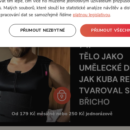
t tím lépe, čím více ho můžeme jednotlivým uživatelům přizpůso
. Malých souborů, které slouží ke statistické analýze návštěv a dis
 zpracování dat se samozřejmě řídíme
platnou legislativou
.
PŘIJMOUT NEZBYTNÉ
PŘIJMOUT VŠECH
Od 179 Kč měsíčně nebo 250 Kč jednorázově