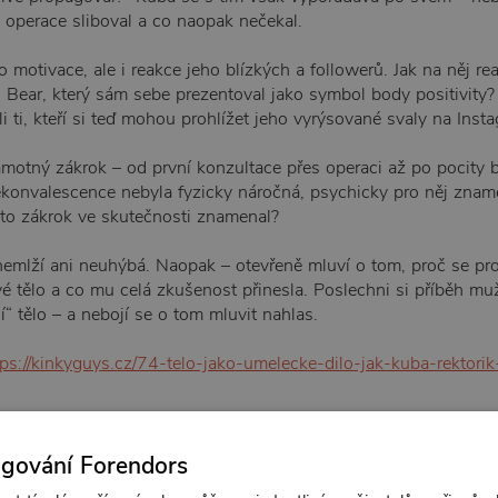
d operace sliboval a co naopak nečekal.
motivace, ale i reakce jeho blízkých a followerů. Jak na něj reag
r. Bear, který sám sebe prezentoval jako symbol body positivity
i ti, kteří si teď mohou prohlížet jeho vyrýsované svaly na Inst
motný zákrok – od první konzultace přes operaci až po pocity 
ekonvalescence nebyla fyzicky náročná, psychicky pro něj znam
nto zákrok ve skutečnosti znamenal?
emlží ani neuhýbá. Naopak – otevřeně mluví o tom, proč se pro
vé tělo a co mu celá zkušenost přinesla. Poslechni si příběh muž
í“ tělo – a nebojí se o tom mluvit nahlas.
tps://kinkyguys.cz/74-telo-jako-umelecke-dilo-jak-kuba-rektorik
ttps://shop.gayguys.cz⁠⁠⁠
ngování Forendors
RD: ⁠⁠⁠⁠⁠⁠⁠
https://discord.com/invite/8KvbeEVfuR⁠⁠⁠⁠