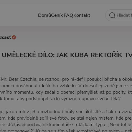
Domů
Ceník
FAQ
Kontakt
dcast
O UMĚLECKÉ DÍLO: JAK KUBA REKTOŘÍK 
Mr. Bear Czechia, se rozhodl pro hi-def liposukci břicha a okoln
pomoci dosáhnout ideálního vzhledu. V dnešní epizodě jsme se 
rvního momentu, kdy začal o operaci přemýšlet, až po pocity, kt
k tomu, aby podstoupil takto výraznou úpravu svého těla?
, jakou roli v jeho rozhodnutí hrály sociální sítě a tlak na vizuá
am, kde pravidelně sdílí své fotky, se stal nejen místem, kde pr
e se střetávají pochvalné komentáře s otázkami typu: „Není tohl
i dříve propagoval?“ Kuba se s tím však vypořádává po svém – neb