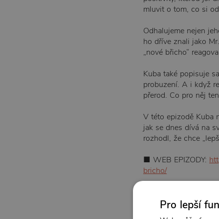
mluvit o tom, co si o
Odhalujeme nejen jeho 
ho dříve znali jako M
„nové břicho“ reagoval
Kuba také popisuje sa
probuzení. A i když r
přerod. Co pro něj te
V této epizodě Kuba n
jak se dnes dívá na s
rozhodl, že chce „lepš
■ WEB EPIZODY:
ht
bricho/
■ MERCH ESHOP: ⁠⁠⁠⁠⁠⁠⁠
h
Pro lepší fu
■ FANOUŠKOVSKÝ DISCO