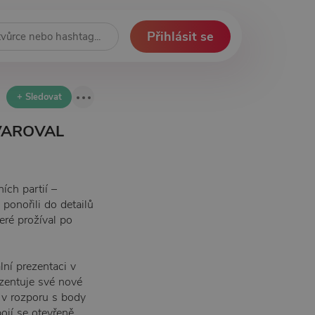
Přihlásit se
+ Sledovat
TVAROVAL
ích partií –
ponořili do detailů
eré prožíval po
lní prezentaci v
ezentuje své nové
e v rozporu s body
ojí se otevřeně