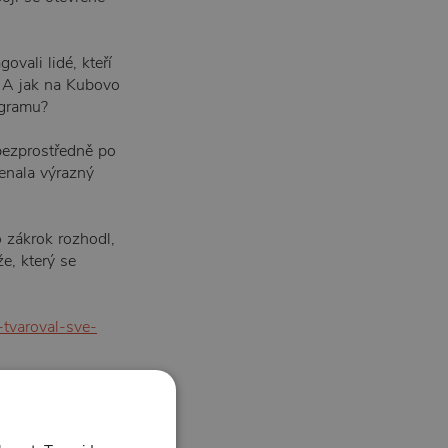
ovali lidé, kteří
? A jak na Kubovo
agramu?
bezprostředně po
enala výrazný
 zákrok rozhodl,
e, který se
-tvaroval-sve-