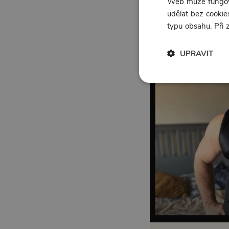
Web může fungova
udělat bez cookies
51:48
typu obsahu. Při
UPRAVIT