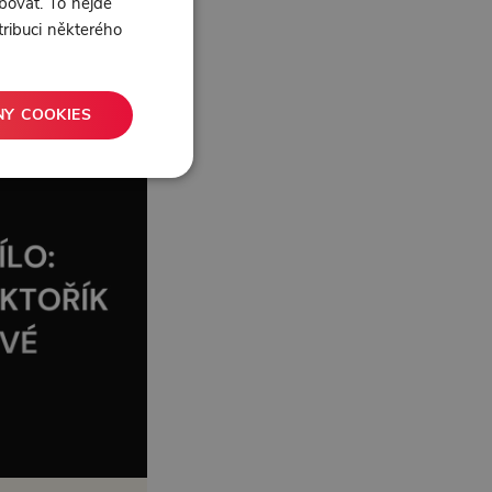
bovat. To nejde
tribuci některého
NY COOKIES