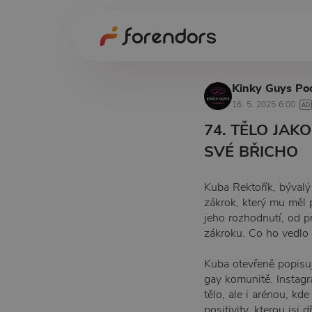
Kinky Guys Po
16. 5. 2025 6:00
74. TĚLO JAK
SVÉ BŘICHO
Kuba Rektořík, bývalý 
zákrok, který mu měl 
jeho rozhodnutí, od p
zákroku. Co ho vedlo 
Kuba otevřeně popisuje
gay komunitě. Instagr
tělo, ale i arénou, kd
positivity, kterou js