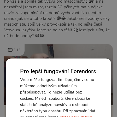
ho vzala a splnila tak výzvu pro masochisty 💥🤗 a na
nezahřátý jsem mu vysázela 30 pěkných ran a nějaké
navíc za zapomínání na dobré vychování. No není to
sranda jak se u toho kroutí? 😅😂 Jakub není žádný velký
masochista, spíš velký provokatér a tak ho ještě čeká
Verva za Jazýčky. Máte se na co těšit 🤗 Jestlipak slíbí, že
už bude hodný? 😅😂
3:13
Pro lepší fungování Forendors
Web může fungovat tím lépe, čím více ho
můžeme jednotlivým uživatelům
přizpůsobovat. To nejde udělat bez
Od 430 Kč měsíčně nebo 499 Kč jednorázově
cookies. Malých souborů, které slouží ke
statistické analýze návštěv a distribuci
některého typu obsahu. Při zpracování dat
Zřídit předplatné