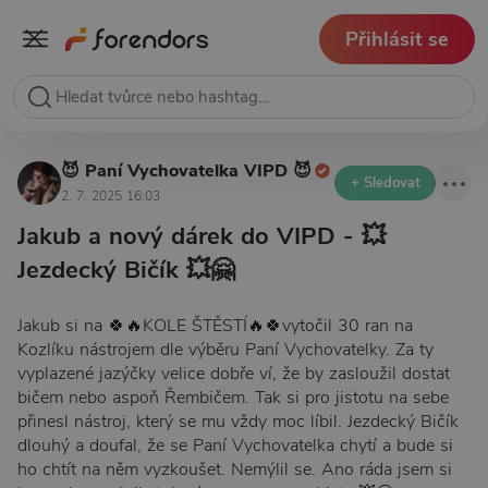
Přihlásit se
😈 Paní Vychovatelka VIPD 😈
+ Sledovat
2. 7. 2025 16:03
Jakub a nový dárek do VIPD - 💥
Jezdecký Bičík 💥🤗
Jakub si na 🍀🔥KOLE ŠTĚSTÍ🔥🍀vytočil 30 ran na
Kozlíku nástrojem dle výběru Paní Vychovatelky. Za ty
vyplazené jazýčky velice dobře ví, že by zasloužil dostat
bičem nebo aspoň Řembičem. Tak si pro jistotu na sebe
přinesl nástroj, který se mu vždy moc líbil. Jezdecký Bičík
dlouhý a doufal, že se Paní Vychovatelka chytí a bude si
ho chtít na něm vyzkoušet. Nemýlil se. Ano ráda jsem si