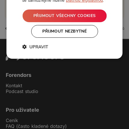
se samozřejmě řídíme
platnou legislativou
.
Koupit příspěvek
PŘIJMOUT VŠECHNY COOKIES
11 líbí
18 komentářů
PŘIJMOUT NEZBYTNÉ
UPRAVIT
Forendors
Kontakt
Podcast studio
Pro uživatele
Ceník
FAQ (často kladené dotazy)