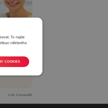
bovat. To nejde
tribuci některého
NY COOKIES
0 líbí
0 komentářů