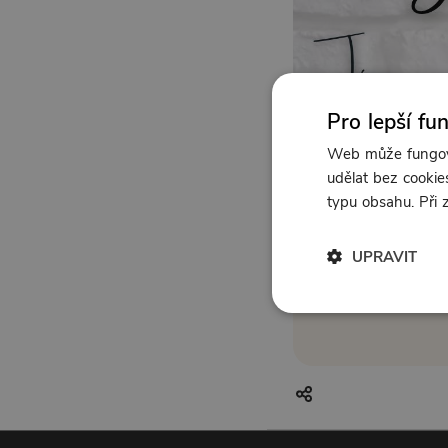
Pro lepší fu
Web může fungova
udělat bez cookies
typu obsahu. Při
UPRAVIT