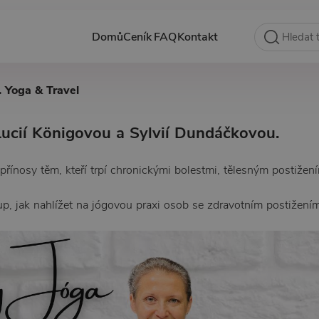
Domů
Ceník
FAQ
Kontakt
. Yoga & Travel
ucií Königovou a Sylvií Dundáčkovou.
jí přínosy těm, kteří trpí chronickými bolestmi, tělesným postiž
tup, jak nahlížet na jógovou praxi osob se zdravotním postižením