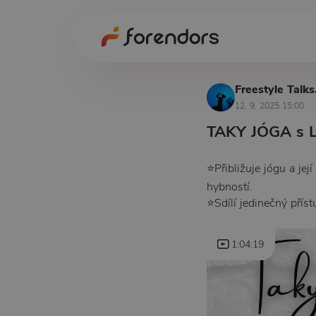
Freestyle Talks
12. 9. 2025 15:00
TAKY JÓGA s L
⭐Přibližuje jógu a je
hybností.
⭐Sdílí jedinečný přís
1:04:19