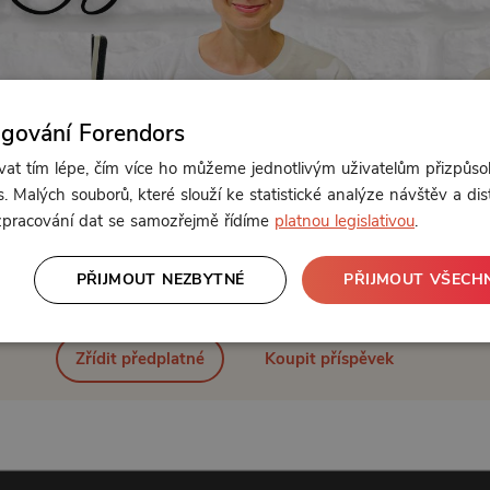
ngování Forendors
t tím lépe, čím více ho můžeme jednotlivým uživatelům přizpůso
. Malých souborů, které slouží ke statistické analýze návštěv a dis
 zpracování dat se samozřejmě řídíme
platnou legislativou
.
Od 111 Kč měsíčně nebo 79 Kč jednorázově
PŘIJMOUT NEZBYTNÉ
PŘIJMOUT VŠECH
Zřídit předplatné
Koupit příspěvek