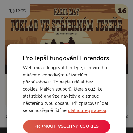
12:25
Pro lepší fungování Forendors
Od 89 Kč měsíčně nebo 39 Kč jednorázově
Web může fungovat tím lépe, čím více ho
můžeme jednotlivým uživatelům
přizpůsobovat. To nejde udělat bez
Zřídit předplatné
cookies. Malých souborů, které slouží ke
statistické analýze návštěv a distribuci
Koupit příspěvek
některého typu obsahu. Při zpracování dat
se samozřejmě řídíme
platnou legislativou
.
2 líbí
0 komentářů
PŘIJMOUT VŠECHNY COOKIES