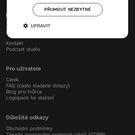
PŘIJMOUT NEZBYTNÉ
UPRAVIT
Forendors
Kontakt
Podcast studio
Pro uživatele
Ceník
FAQ (často kladené dotazy)
Blog pro tvůrce
Logopack ke stažení
Důležité odkazy
Obchodní podmínky
Zásady zpracování osobních údajů (GDPR)