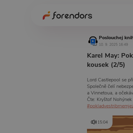
Poslouchej kni
10. 9. 2025 16:49
Karel May: Pok
kousek (2/5)
Lord Castlepool se př
Společně čelí nebezp
a Vinnetoua, a očekáv
Čte: Kryštof Nohýnek
#pokladvestribrnemje
15:04