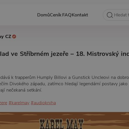
Domů
Ceník
FAQ
Kontakt
hy CZ
lad ve Stříbrném jezeře – 18. Mistrovský in
idává k trapperům Humply Billovi a Gunstick Uncleovi na dobrod
ečím Divokého západu, zatímco hledají legendární postavy jako
ají nečekaná setkání.
zere
#karelmay
#audiokniha