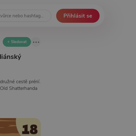
Přihlásit se
+ Sledovat
diánský
ružné cestě prérií.
 Old Shatterhanda