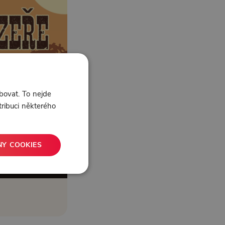
bovat. To nejde
tribuci některého
NY COOKIES