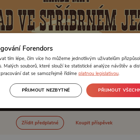
ngování Forendors
t tím lépe, čím více ho můžeme jednotlivým uživatelům přizpůso
. Malých souborů, které slouží ke statistické analýze návštěv a dis
 zpracování dat se samozřejmě řídíme
platnou legislativou
.
PŘIJMOUT NEZBYTNÉ
PŘIJMOUT VŠECH
Od 89 Kč měsíčně nebo 39 Kč jednorázově
Zřídit předplatné
Koupit příspěvek