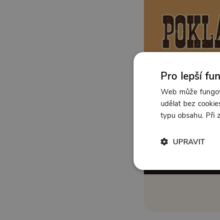
Pro lepší fu
Web může fungova
udělat bez cookies
typu obsahu. Při
UPRAVIT