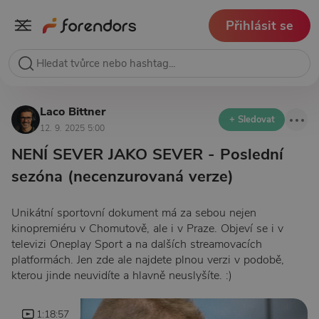
Přihlásit se
Laco Bittner
+ Sledovat
12. 9. 2025 5:00
NENÍ SEVER JAKO SEVER - Poslední
sezóna (necenzurovaná verze)
Unikátní sportovní dokument má za sebou nejen
kinopremiéru v Chomutově, ale i v Praze. Objeví se i v
televizi Oneplay Sport a na dalších streamovacích
platformách. Jen zde ale najdete plnou verzi v podobě,
kterou jinde neuvidíte a hlavně neuslyšíte. :)
1:18:57