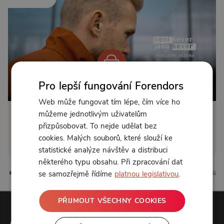
Pro lepší fungování Forendors
Od 144 Kč měsíčně nebo 89 Kč jednorázově
Web může fungovat tím lépe, čím více ho
můžeme jednotlivým uživatelům
Zřídit předplatné
přizpůsobovat. To nejde udělat bez
cookies. Malých souborů, které slouží ke
Koupit příspěvek
statistické analýze návštěv a distribuci
některého typu obsahu. Při zpracování dat
se samozřejmě řídíme
platnou legislativou
.
3 líbí
0 komentářů
PŘIJMOUT VŠECHNY COOKIES