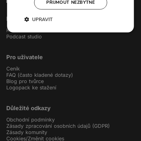
PŘIJMOUT NEZBYTNÉ
Forendors
UPRAVIT
Kontakt
Podcast studio
Pro uživatele
Ceník
FAQ (často kladené dotazy)
Blog pro tvůrce
Logopack ke stažení
Důležité odkazy
Obchodní podmínky
Zásady zpracování osobních údajů (GDPR)
Zásady komunity
Cookies
/
Změnit cookies