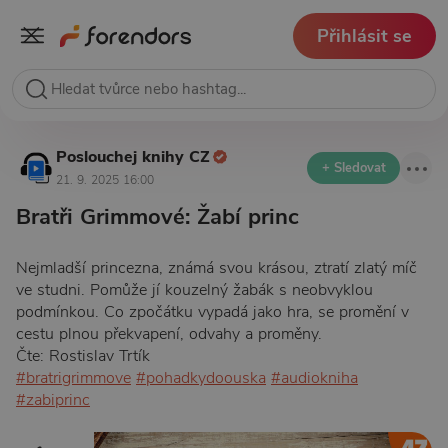
Přihlásit se
Poslouchej knihy CZ
+ Sledovat
21. 9. 2025 16:00
Bratři Grimmové: Žabí princ
Nejmladší princezna, známá svou krásou, ztratí zlatý míč
ve studni. Pomůže jí kouzelný žabák s neobvyklou
podmínkou. Co zpočátku vypadá jako hra, se promění v
cestu plnou překvapení, odvahy a proměny.
Čte: Rostislav Trtík
#bratrigrimmove
#pohadkydoouska
#audiokniha
#zabiprinc