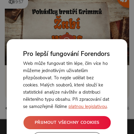
9:57
Pro lepší fungování Forendors
Od 89 Kč měsíčně nebo 39 Kč jednorázově
Web může fungovat tím lépe, čím více ho
můžeme jednotlivým uživatelům
Zřídit předplatné
přizpůsobovat. To nejde udělat bez
cookies. Malých souborů, které slouží ke
Koupit příspěvek
statistické analýze návštěv a distribuci
některého typu obsahu. Při zpracování dat
se samozřejmě řídíme
platnou legislativou
.
0 líbí
0 komentářů
PŘIJMOUT VŠECHNY COOKIES