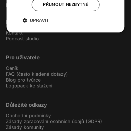
PŘIJMOUT NEZBYTNÉ
UPRAVIT
Forendors
Kontakt
Podcast studio
Pro uživatele
Ceník
FAQ (často kladené dotazy)
Blog pro tvůrce
Logopack ke stažení
Důležité odkazy
Obchodní podmínky
Zásady zpracování osobních údajů (GDPR)
Zásady komunity