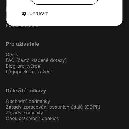
Forendors
UPRAVIT
Kontakt
Podcast studio
Pro uživatele
Ceník
FAQ (často kladené dotazy)
Blog pro tvůrce
Logopack ke stažení
Důležité odkazy
Obchodní podmínky
Zásady zpracování osobních údajů (GDPR)
Zásady komunity
Cookies
/
Změnit cookies