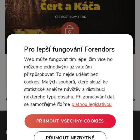
Od 89 Kč měsíčně nebo 39 Kč jednorázově
Pro lepší fungování Forendors
Web může fungovat tím lépe, čím více ho
Zřídit předplatné
můžeme jednotlivým uživatelům
přizpůsobovat. To nejde udělat bez
Koupit příspěvek
cookies. Malých souborů, které slouží ke
statistické analýze návštěv a distribuci
některého typu obsahu. Při zpracování dat
0 líbí
0 komentářů
se samozřejmě řídíme
platnou legislativou
.
PŘIJMOUT VŠECHNY COOKIES
PŘIJMOUT NEZBYTNÉ