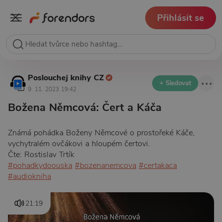
Přihlásit se
Poslouchej knihy CZ
+ Sledovat
9. 11. 2023 19:42
Božena Němcová: Čert a Káča
Známá pohádka Boženy Němcové o prostořeké Káče,
vychytralém ovčákovi a hloupém čertovi.
Čte: Rostislav Trtík
#pohadkydoouska
#bozenanemcova
#certakaca
#audiokniha
21:19