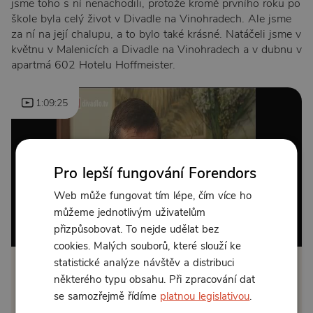
jsme toho s ní nenachodili, protože kromě prvního roku po
škole byla celý život v Divadle na Vinohradech. Ale jsme
za ní na její chalupu, a to bylo také krásné. Natáčeli jsme v
květnu v Malenicích a Divadle na Vinohradech a v dubnu v
apartmá 602 Hotelu Hoffmeister.
1:09:25
Pro lepší fungování Forendors
Web může fungovat tím lépe, čím více ho
můžeme jednotlivým uživatelům
Od 75 Kč měsíčně nebo 149 Kč jednorázově
přizpůsobovat. To nejde udělat bez
cookies. Malých souborů, které slouží ke
statistické analýze návštěv a distribuci
Zřídit předplatné
některého typu obsahu. Při zpracování dat
se samozřejmě řídíme
platnou legislativou
.
Koupit příspěvek