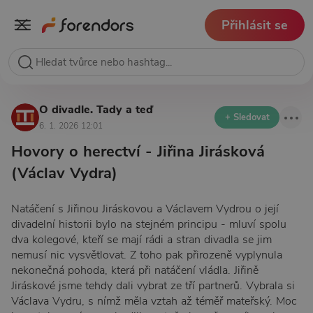
Přihlásit se
O divadle. Tady a teď
+ Sledovat
6. 1. 2026 12:01
Hovory o herectví - Jiřina Jirásková
(Václav Vydra)
Natáčení s Jiřinou Jiráskovou a Václavem Vydrou o její
divadelní historii bylo na stejném principu - mluví spolu
dva kolegové, kteří se mají rádi a stran divadla se jim
nemusí nic vysvětlovat. Z toho pak přirozeně vyplynula
nekonečná pohoda, která při natáčení vládla. Jiřině
Jiráskové jsme tehdy dali vybrat ze tří partnerů. Vybrala si
Václava Vydru, s nímž měla vztah až téměř mateřský. Moc