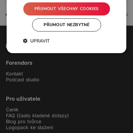
PŘIJMOUT VŠECHNY COOKIES
0 líbí
0 komentářů
PŘIJMOUT NEZBYTNÉ
UPRAVIT
Forendors
Kontakt
Podcast studio
Pro uživatele
Ceník
FAQ (často kladené dotazy)
Blog pro tvůrce
Logopack ke stažení