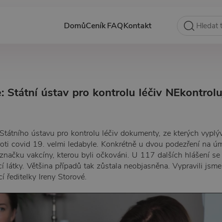
Domů
Ceník
FAQ
Kontakt
: Státní ústav pro kontrolu léčiv NEkontrolu
Státního ústavu pro kontrolu léčiv dokumenty, ze kterých vyplýv
roti covid 19. velmi ledabyle. Konkrétně u dvou podezření na úm
značku vakcíny, kterou byli očkováni. U 117 dalších hlášení se
cí látky. Většina případů tak zůstala neobjasněna. Vypravili js
í ředitelky Ireny Storové.