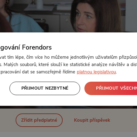
ngování Forendors
t tím lépe, čím více ho můžeme jednotlivým uživatelům přizpůso
. Malých souborů, které slouží ke statistické analýze návštěv a dis
 zpracování dat se samozřejmě řídíme
platnou legislativou
.
PŘIJMOUT NEZBYTNÉ
PŘIJMOUT VŠECH
Od 139 Kč měsíčně nebo 66 Kč jednorázově
Zřídit předplatné
Koupit příspěvek