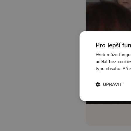
Pro lepší fu
Web může fungova
udělat bez cookies
typu obsahu. Při
UPRAVIT