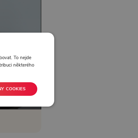
bovat. To nejde
tribuci některého
NY COOKIES