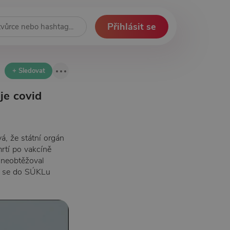
Přihlásit se
+ Sledovat
je covid
á, že státní orgán
rtí po vakcíně
 neobtěžoval
me se do SÚKLu