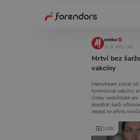
emko
21. 9. 2023 7:00
Mrtví bez šarže
vakcíny
Mainstream získal od 
kontroloval vakcíny p
Ústav nedohledal ani 
dopátrat šarži očkova
zeptat se přímo končíc
13:05