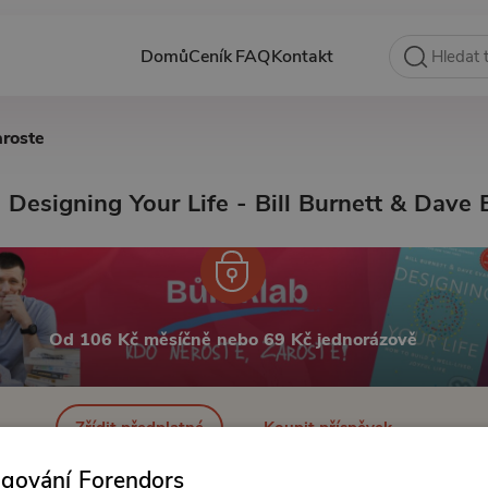
Domů
Ceník
FAQ
Kontakt
aroste
 Designing Your Life - Bill Burnett & Dave
Od 106 Kč měsíčně nebo 69 Kč jednorázově
Zřídit předplatné
Koupit příspěvek
ngování Forendors