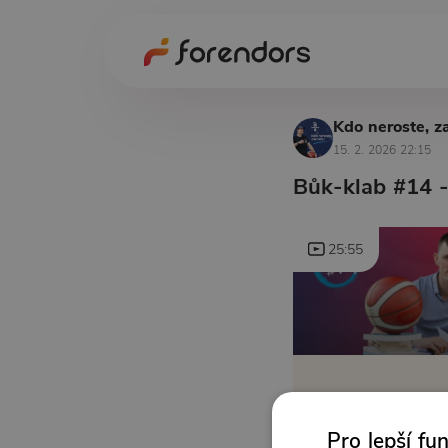
Kdo neroste, z
15. 2. 2026 22:15
Bůk-klab #14 -
25:55
Pro lepší fu