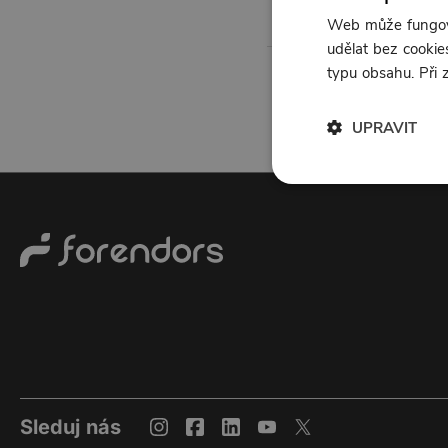
Web může fungova
udělat bez cookies
typu obsahu. Při
UPRAVIT
Sleduj nás