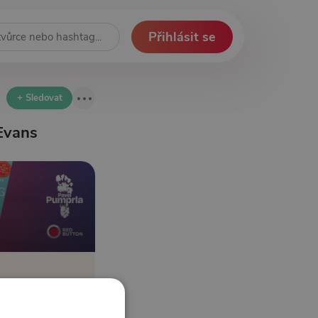
Přihlásit se
+ Sledovat
 Evans