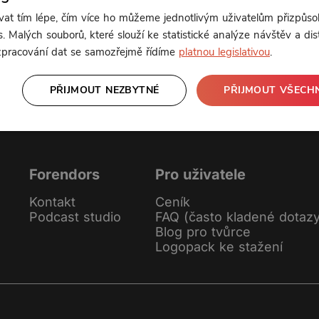
t tím lépe, čím více ho můžeme jednotlivým uživatelům přizpůso
. Malých souborů, které slouží ke statistické analýze návštěv a dis
 zpracování dat se samozřejmě řídíme
platnou legislativou
.
PŘIJMOUT NEZBYTNÉ
PŘIJMOUT VŠECH
Forendors
Pro uživatele
Kontakt
Ceník
Podcast studio
FAQ (často kladené dotaz
Blog pro tvůrce
Logopack ke stažení