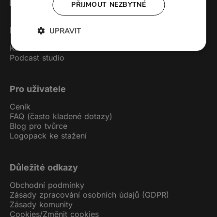
PŘIJMOUT NEZBYTNÉ
Forendors
UPRAVIT
Kontakt
Podcast studio
Pro uživatele
Ceník
FAQ (často kladené dotazy)
Blog pro tvůrce
Logopack ke stažení
Důležité odkazy
Obchodní podmínky
Zásady zpracování osobních údajů (GDPR)
Zásady komunity
Cookies
/
Změnit cookies