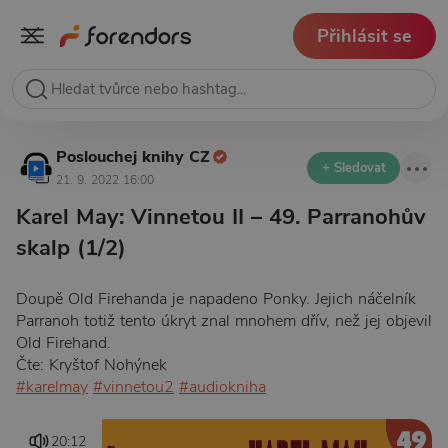
Přihlásit se
Poslouchej knihy CZ
+ Sledovat
21. 9. 2022 16:00
Karel May: Vinnetou II – 49. Parranohův
skalp (1/2)
Doupě Old Firehanda je napadeno Ponky. Jejich náčelník
Parranoh totiž tento úkryt znal mnohem dřív, než jej objevil
Old Firehand.
Čte: Kryštof Nohýnek
#karelmay
#vinnetou2
#audiokniha
20:12