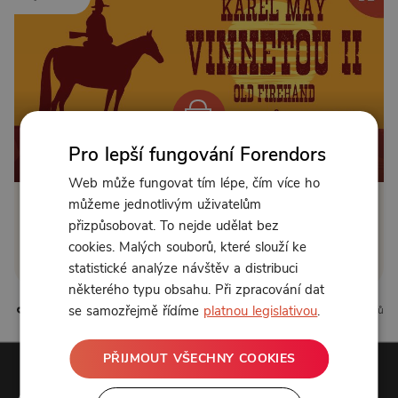
Pro lepší fungování Forendors
Od 89 Kč měsíčně nebo 39 Kč jednorázově
Web může fungovat tím lépe, čím více ho
můžeme jednotlivým uživatelům
Zřídit předplatné
přizpůsobovat. To nejde udělat bez
cookies. Malých souborů, které slouží ke
Koupit příspěvek
statistické analýze návštěv a distribuci
některého typu obsahu. Při zpracování dat
se samozřejmě řídíme
platnou legislativou
.
4 líbí
0 komentářů
PŘIJMOUT VŠECHNY COOKIES