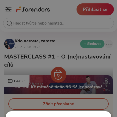
Přihlásit se
Kdo neroste, zaroste
+ Sledovat
23. 2. 2026 19:23
MASTERCLASS #1 - O (ne)nastavování
cílů
1:44:23
Od 106 Kč měsíčně nebo 96 Kč jednorázově
Zřídit předplatné
Koupit příspěvek