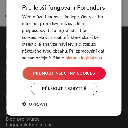
Pro lepší fungování Forendors
0 líbí
0 komentářů
Web může fungovat tím lépe, čím více ho
můžeme jednotlivým uživatelům
přizpůsobovat. To nejde udělat bez
cookies. Malých souborů, které slouží ke
statistické analýze návštěv a distribuci
některého typu obsahu. Při zpracování dat
se samozřejmě řídíme
platnou legislativou
.
Forendors
Kontakt
PŘIJMOUT VŠECHNY COOKIES
Podcast studio
PŘIJMOUT NEZBYTNÉ
Pro uživatele
UPRAVIT
Ceník
FAQ (často kladené dotazy)
Blog pro tvůrce
Logopack ke stažení