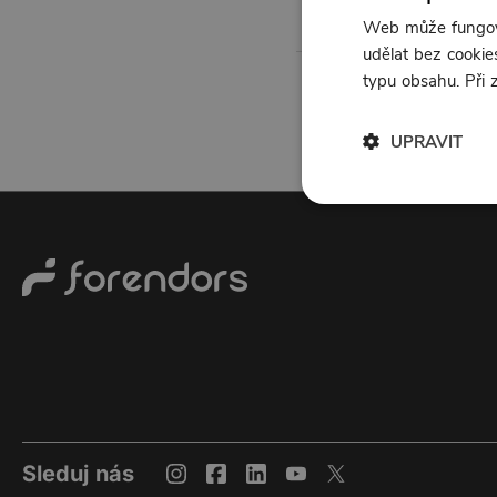
Web může fungova
udělat bez cookies
typu obsahu. Při
UPRAVIT
Sleduj nás