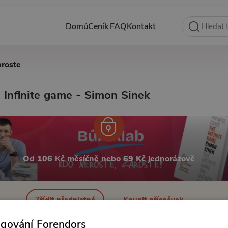
Domů
Ceník
FAQ
Kontakt
aroste
 Infinite game - Simon Sinek
Od 106 Kč měsíčně nebo 69 Kč jednorázově
Zřídit předplatné
Koupit příspěvek
ngování Forendors