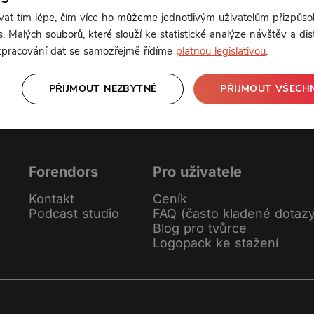
t tím lépe, čím více ho můžeme jednotlivým uživatelům přizpůso
. Malých souborů, které slouží ke statistické analýze návštěv a dis
 zpracování dat se samozřejmě řídíme
platnou legislativou
.
PŘIJMOUT NEZBYTNÉ
PŘIJMOUT VŠECH
Forendors
Pro uživatele
Kontakt
Ceník
Podcast studio
FAQ (často kladené dotaz
Blog pro tvůrce
Logopack ke stažení