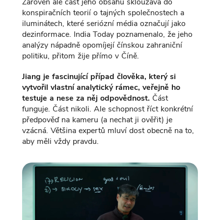
Zároveň ale část jeho obsahu sklouzává do
konspiračních teorií o tajných společnostech a
iluminátech, které seriózní média označují jako
dezinformace. India Today poznamenalo, že jeho
analýzy nápadně opomíjejí čínskou zahraniční
politiku, přitom žije přímo v Číně.
Jiang je fascinující případ člověka, který si
vytvořil vlastní analytický rámec, veřejně ho
testuje a nese za něj odpovědnost.
Část
funguje. Část nikoli. Ale schopnost říct konkrétní
předpověď na kameru (a nechat ji ověřit) je
vzácná. Většina expertů mluví dost obecně na to,
aby měli vždy pravdu.