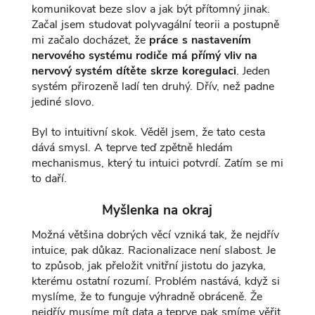
komunikovat beze slov a jak být přítomný jinak.
Začal jsem studovat polyvagální teorii a postupně
mi začalo docházet, že
práce s nastavením
nervového systému rodiče má přímý vliv na
nervový systém dítěte skrze koregulaci
. Jeden
systém přirozeně ladí ten druhý. Dřív, než padne
jediné slovo.
Byl to intuitivní skok. Věděl jsem, že tato cesta
dává smysl. A teprve teď zpětně hledám
mechanismus, který tu intuici potvrdí. Zatím se mi
to daří.
Myšlenka na okraj
Možná většina dobrých věcí vzniká tak, že nejdřív
intuice, pak důkaz. Racionalizace není slabost. Je
to způsob, jak přeložit vnitřní jistotu do jazyka,
kterému ostatní rozumí. Problém nastává, když si
myslíme, že to funguje výhradně obráceně. Že
nejdřív musíme mít data a teprve pak smíme věřit