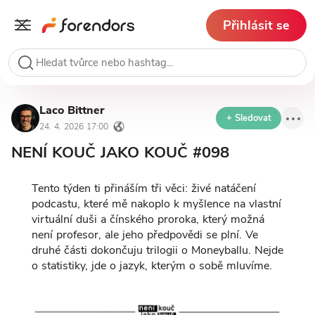
Přihlásit se
Laco Bittner
+ Sledovat
24. 4. 2026 17:00
NENÍ KOUČ JAKO KOUČ #098
Tento týden ti přináším tři věci: živé natáčení
podcastu, které mě nakoplo k myšlence na vlastní
virtuální duši a čínského proroka, který možná
není profesor, ale jeho předpovědi se plní. Ve
druhé části dokončuju trilogii o Moneyballu. Nejde
o statistiky, jde o jazyk, kterým o sobě mluvíme.