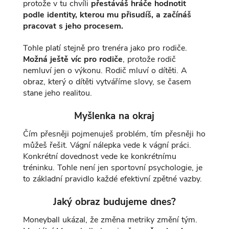
protože v tu chvíli
přestáváš hráče hodnotit
podle identity, kterou mu přisudíš, a začínáš
pracovat s jeho procesem.
Tohle platí stejně pro trenéra jako pro rodiče.
Možná ještě víc pro rodiče
, protože rodič
nemluví jen o výkonu. Rodič mluví o dítěti. A
obraz, který o dítěti vytváříme slovy, se časem
stane jeho realitou.
Myšlenka na okraj
Čím přesněji pojmenuješ problém, tím přesněji ho
můžeš řešit. Vágní nálepka vede k vágní práci.
Konkrétní dovednost vede ke konkrétnímu
tréninku. Tohle není jen sportovní psychologie, je
to základní pravidlo každé efektivní zpětné vazby.
Jaký obraz budujeme dnes?
Moneyball ukázal, že změna metriky změní tým.