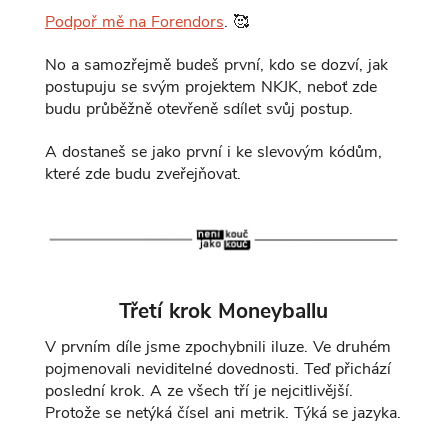
Podpoř mě na Forendors
. 🥰
No a samozřejmě budeš první, kdo se dozví, jak
postupuju se svým projektem NKJK, neboť zde
budu průběžně otevřeně sdílet svůj postup.
A dostaneš se jako první i ke slevovým kódům,
které zde budu zveřejňovat.
Třetí krok Moneyballu
V prvním díle jsme zpochybnili iluze. Ve druhém
pojmenovali neviditelné dovednosti. Teď přichází
poslední krok. A ze všech tří je nejcitlivější.
Protože se netýká čísel ani metrik. Týká se jazyka.