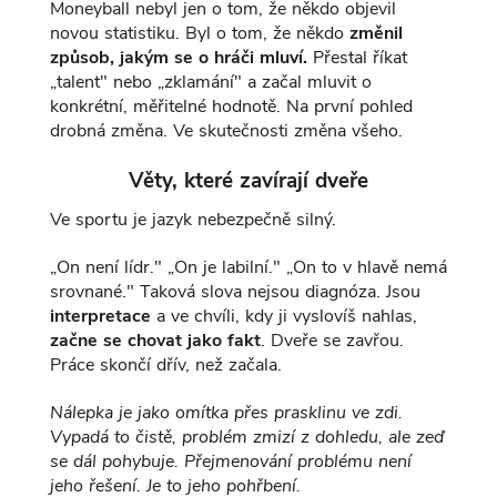
Moneyball nebyl jen o tom, že někdo objevil
novou statistiku. Byl o tom, že někdo
změnil
způsob, jakým se o hráči mluví.
Přestal říkat
„talent" nebo „zklamání" a začal mluvit o
konkrétní, měřitelné hodnotě. Na první pohled
drobná změna. Ve skutečnosti změna všeho.
Věty, které zavírají dveře
Ve sportu je jazyk nebezpečně silný.
„On není lídr." „On je labilní." „On to v hlavě nemá
srovnané." Taková slova nejsou diagnóza. Jsou
interpretace
a ve chvíli, kdy ji vyslovíš nahlas,
začne se chovat jako fakt
. Dveře se zavřou.
Práce skončí dřív, než začala.
Nálepka je jako omítka přes prasklinu ve zdi.
Vypadá to čistě, problém zmizí z dohledu, ale zeď
se dál pohybuje. Přejmenování problému není
jeho řešení. Je to jeho pohřbení.