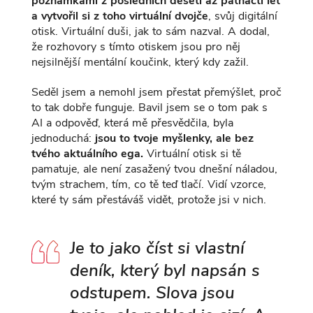
poznámkami z posledních deseti až patnácti let
a vytvořil si z toho virtuální dvojče
, svůj digitální
otisk. Virtuální duši, jak to sám nazval. A dodal,
že rozhovory s tímto otiskem jsou pro něj
nejsilnější mentální koučink, který kdy zažil.
Seděl jsem a nemohl jsem přestat přemýšlet, proč
to tak dobře funguje. Bavil jsem se o tom pak s
AI a odpověď, která mě přesvědčila, byla
jednoduchá:
jsou to tvoje myšlenky, ale bez
tvého aktuálního ega.
Virtuální otisk si tě
pamatuje, ale není zasažený tvou dnešní náladou,
tvým strachem, tím, co tě teď tlačí. Vidí vzorce,
které ty sám přestáváš vidět, protože jsi v nich.
Je to jako číst si vlastní
deník, který byl napsán s
odstupem. Slova jsou