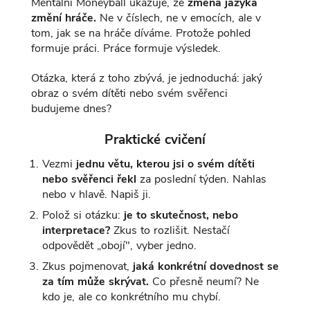
Mentální Moneyball ukazuje, že
změna jazyka
změní hráče.
Ne v číslech, ne v emocích, ale v
tom, jak se na hráče díváme. Protože pohled
formuje práci. Práce formuje výsledek.
Otázka, která z toho zbývá, je jednoduchá: jaký
obraz o svém dítěti nebo svém svěřenci
budujeme dnes?
Praktické cvičení
Vezmi
jednu větu, kterou jsi o svém dítěti
nebo svěřenci řekl
za poslední týden. Nahlas
nebo v hlavě. Napiš ji.
Polož si otázku:
je to skutečnost, nebo
interpretace?
Zkus to rozlišit. Nestačí
odpovědět „obojí", vyber jedno.
Zkus pojmenovat,
jaká konkrétní dovednost se
za tím může skrývat.
Co přesně neumí? Ne
kdo je, ale co konkrétního mu chybí.