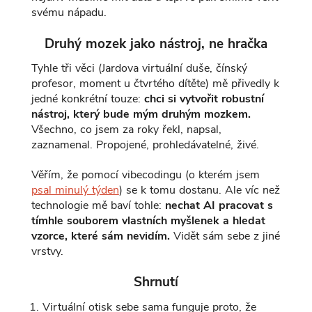
svému nápadu.
Druhý mozek jako nástroj, ne hračka
Tyhle tři věci (Jardova virtuální duše, čínský
profesor, moment u čtvrtého dítěte) mě přivedly k
jedné konkrétní touze:
chci si vytvořit robustní
nástroj, který bude mým druhým mozkem.
Všechno, co jsem za roky řekl, napsal,
zaznamenal. Propojené, prohledávatelné, živé.
Věřím, že pomocí vibecodingu (o kterém jsem
psal minulý týden
) se k tomu dostanu. Ale víc než
technologie mě baví tohle:
nechat AI pracovat s
tímhle souborem vlastních myšlenek a hledat
vzorce, které sám nevidím.
Vidět sám sebe z jiné
vrstvy.
Shrnutí
Virtuální otisk sebe sama funguje proto, že