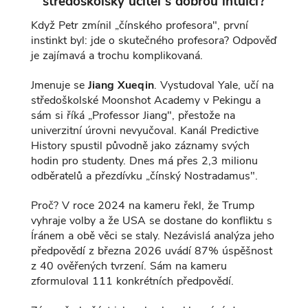
středoškolský učitel s dobrou intuicí?
Když Petr zmínil „čínského profesora", první
instinkt byl: jde o skutečného profesora? Odpověď
je zajímavá a trochu komplikovaná.
Jmenuje se
Jiang Xueqin
. Vystudoval Yale, učí na
středoškolské Moonshot Academy v Pekingu a
sám si říká „Professor Jiang", přestože na
univerzitní úrovni nevyučoval. Kanál Predictive
History spustil původně jako záznamy svých
hodin pro studenty. Dnes má přes 2,3 milionu
odběratelů a přezdívku „čínský Nostradamus".
Proč? V roce 2024 na kameru řekl, že Trump
vyhraje volby a že USA se dostane do konfliktu s
Íránem a obě věci se staly. Nezávislá analýza jeho
předpovědí z března 2026 uvádí 87% úspěšnost
z 40 ověřených tvrzení. Sám na kameru
zformuloval 111 konkrétních předpovědí.