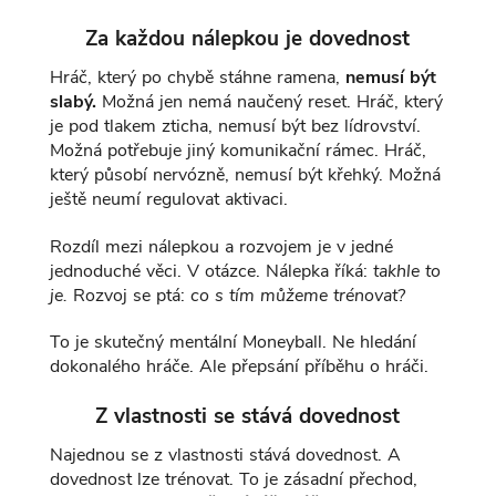
Za každou nálepkou je dovednost
Hráč, který po chybě stáhne ramena,
nemusí být
slabý.
Možná jen nemá naučený reset. Hráč, který
je pod tlakem zticha, nemusí být bez lídrovství.
Možná potřebuje jiný komunikační rámec. Hráč,
který působí nervózně, nemusí být křehký. Možná
ještě neumí regulovat aktivaci.
Rozdíl mezi nálepkou a rozvojem je v jedné
jednoduché věci. V otázce. Nálepka říká:
takhle to
je.
Rozvoj se ptá:
co s tím můžeme trénovat?
To je skutečný mentální Moneyball. Ne hledání
dokonalého hráče. Ale přepsání příběhu o hráči.
Z vlastnosti se stává dovednost
Najednou se z vlastnosti stává dovednost. A
dovednost lze trénovat. To je zásadní přechod,