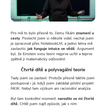
Pro mě to bylo přesně to, čemu říkám
znamení u
cesty
. Poslechl jsem si několik videí, nechal jsem
je zpracovat přes NotebookLM, a jedno téma mě
zastavilo:
jak funguje intuice ve vědě
. Argument
byl, že Einstein svou teorii nejprve ucítil a teprve
zpětně ji matematicky odůvodnil.
Čtvrté dítě a polyvagální teorie
Tady jsem se zastavil. Protože přesně takhle jsem
postupoval i já, když jsem zakládal pilotní projekt
NKJK. Nebyl tam výzkum ani racionální analýza.
Byl tam konkrétní moment:
narodilo se mi čtvrté
dítě.
Chtěl jsem najít způsob, jak s ním