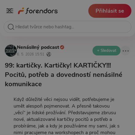
Přihlásit se
Nenásilný podcast
+ Sledovat
6. 5. 2026 15:51
99: kartičky. Kartičky! KARTIČKY!!!
Pocitů, potřeb a dovedností nenásilné
komunikace
Když důležité věci nejsou vidět, potřebujeme je
umět alespoň pojmenovat. A přesně takovou
„věcí“ je lidské prožívání. Představujeme zbrusu
nové, aktualizované kartičky pocitů a potřeb a
probíráme, jak a kdy je používáme my sami, jak s
nimi pracujeme na workshopech a proč mohou