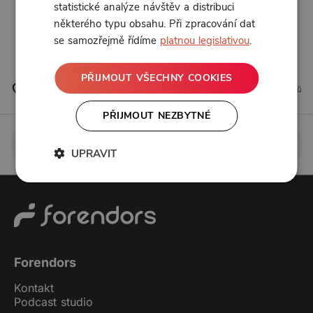
statistické analýze návštěv a distribuci
Spotify
některého typu obsahu. Při zpracování dat
se samozřejmě řídíme
platnou legislativou
.
YouTube
PŘIJMOUT VŠECHNY COOKIES
2 líbí
0 komentářů
PŘIJMOUT NEZBYTNÉ
Pro zobrazení komentářů se
přihlaste
nebo
registrujte
UPRAVIT
Forendors
Kontakt
Podcast studio