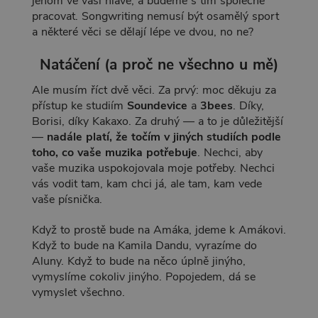
jenom ve vaší hlavě, a budeme s tím společně
pracovat. Songwriting nemusí být osamělý sport
a některé věci se dělají lépe ve dvou, no ne?
Natáčení (a proč ne všechno u mě)
Ale musím říct dvě věci. Za prvý: moc děkuju za
přístup ke studiím
Soundevice
a
3bees
. Díky,
Borisi, díky Kakaxo. Za druhý — a to je důležitější
—
nadále platí, že točím v jiných studiích podle
toho, co vaše muzika potřebuje
. Nechci, aby
vaše muzika uspokojovala moje potřeby. Nechci
vás vodit tam, kam chci já, ale tam, kam vede
vaše písnička.
Když to prostě bude na Amáka, jdeme k Amákovi.
Když to bude na Kamila Dandu, vyrazíme do
Aluny. Když to bude na něco úplně jinýho,
vymyslíme cokoliv jinýho. Popojedem, dá se
vymyslet všechno.