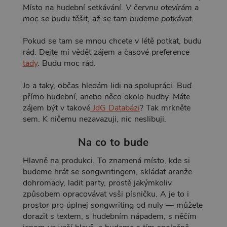
Místo na hudební setkávání.
V červnu otevírám a
moc se budu těšit, až se tam budeme potkávat.
Pokud se tam se mnou chcete v létě potkat, budu
rád. Dejte mi vědět zájem a časové preference
tady
. Budu moc rád.
Jo a taky, občas hledám lidi na spolupráci. Buď
přímo hudební, anebo něco okolo hudby. Máte
zájem být v takové
JdG Databázi
? Tak mrkněte
sem. K ničemu nezavazuji, nic neslibuji.
Na co to bude
Hlavně na produkci. To znamená místo, kde si
budeme hrát se songwritingem, skládat aranže
dohromady, ladit party, prostě jakýmkoliv
způsobem opracovávat vsši písničku. A je to i
prostor pro úplnej songwriting od nuly — můžete
dorazit s textem, s hudebním nápadem, s něčím