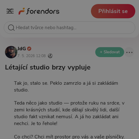
Přihlásit se
JdG
+ Sledovat
7. 5. 2026 12:08
Létající studio brzy vypluje
Tak jo, stalo se. Peklo zamrzlo a já si zakládám
studio.
Teda něco jako studio — protože ruku na srdce, v
zemi krásných studií, kde dělají skvělý lidi, další
studio fakt vznikat nemusí. A já ho zakládat ani
nechci. Je to řehole!
Co chci? Chci mít prostor pro vás a vaše písničky.