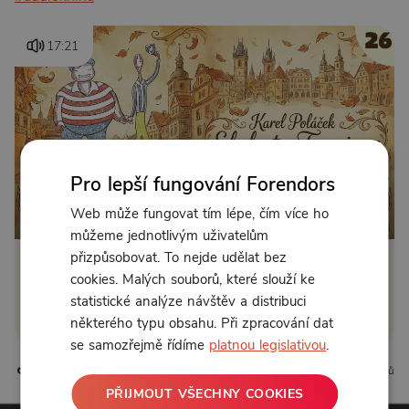
17:21
Pro lepší fungování Forendors
Od 89 Kč měsíčně nebo 39 Kč jednorázově
Web může fungovat tím lépe, čím více ho
můžeme jednotlivým uživatelům
přizpůsobovat. To nejde udělat bez
Zřídit předplatné
cookies. Malých souborů, které slouží ke
statistické analýze návštěv a distribuci
Koupit příspěvek
některého typu obsahu. Při zpracování dat
se samozřejmě řídíme
platnou legislativou
.
1 líbí
0 komentářů
PŘIJMOUT VŠECHNY COOKIES