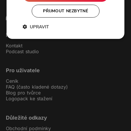
PŘIJMOUT NEZBYTNÉ
UPRAVIT
Forendors
Kontakt
Podcast studio
Pro uživatele
Ceník
FAQ (často kladené dotazy)
Blog pro tvůrce
Logopack ke stažení
Důležité odkazy
Obchodní podmínky