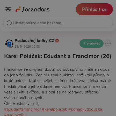
Přihlásit se
Poslouchej knihy CZ
+ Sledovat
18. 5. 2026 16:00
Karel Poláček: Edudant a Francimor (26)
Francimor se omylem dostal do úst spícího krále a sklouzl
do jeho žaludku. Zde si ustlal a uklízel, což králi působilo
kruté bolesti. Král se svíjel, zatímco královna a lékař marně
hledali příčinu jeho údajné nemoci. Francimor si mezitím
vesele svítil svíčkou a zlobil se na „děravou střechu“
svého nového obydlí.
Čte: Rostislav Trtík
#edudantafrancimor
#karelpolacek
#pohadkydoouska
#audiokniha