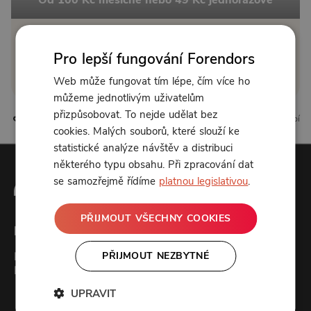
Zřídit předplatné
Pro lepší fungování Forendors
Koupit příspěvek
Web může fungovat tím lépe, čím více ho
můžeme jednotlivým uživatelům
přizpůsobovat. To nejde udělat bez
0 líbí
cookies. Malých souborů, které slouží ke
statistické analýze návštěv a distribuci
některého typu obsahu. Při zpracování dat
se samozřejmě řídíme
platnou legislativou
.
PŘIJMOUT VŠECHNY COOKIES
Forendors
PŘIJMOUT NEZBYTNÉ
Kontakt
Podcast studio
UPRAVIT