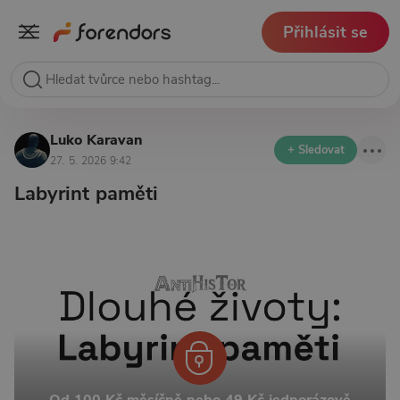
Přihlásit se
Luko Karavan
+ Sledovat
27. 5. 2026 9:42
Labyrint paměti
Od 100 Kč měsíčně nebo 49 Kč jednorázově