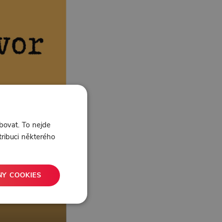
bovat. To nejde
tribuci některého
NY COOKIES