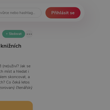
Přihlásit se
+ Sledovat
 knižních
ě (ne)uživí? Jak se
ch míst a hledat i
valem skoncovat, a
ch? Co čeká letos
nzorovaný čtenářský