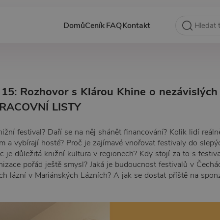
Domů
Ceník
FAQ
Kontakt
 15: Rozhovor s Klárou Khine o nezávislých
 PRACOVNÍ LISTY
ižní festival? Daří se na něj shánět financování? Kolik lidí reáln
am a vybírají hosté? Proč je zajímavé vnořovat festivaly do slepý
 je důležitá knižní kultura v regionech? Kdy stojí za to s festi
izace pořád ještě smysl? Jaká je budoucnost festivalů v Čechá
ch lázní v Mariánských Lázních? A jak se dostat příště na spo