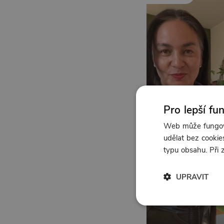
Pro lepší fu
Web může fungova
udělat bez cookies
typu obsahu. Při
UPRAVIT