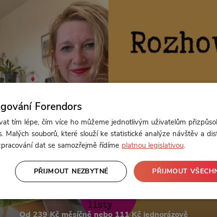
ngování Forendors
t tím lépe, čím více ho můžeme jednotlivým uživatelům přizpůso
. Malých souborů, které slouží ke statistické analýze návštěv a dis
 zpracování dat se samozřejmě řídíme
platnou legislativou
.
PŘIJMOUT NEZBYTNÉ
PŘIJMOUT VŠECH
Od 239 Kč měsíčně nebo 111 Kč jednorázově