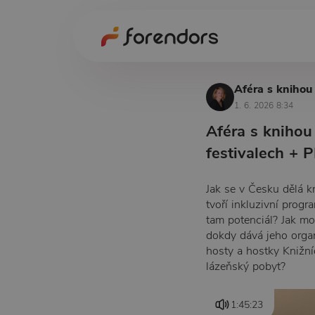
Aféra s knihou
1. 6. 2026 8:34
Aféra s knihou
festivalech +
Jak se v Česku dělá kn
tvoří inkluzivní progr
tam potenciál? Jak moc
dokdy dává jeho organ
hosty a hostky Knižní
lázeňský pobyt?
1:45:23