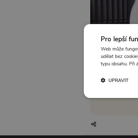
Pro lepší fu
Web může fungova
udělat bez cookies
typu obsahu. Při
UPRAVIT