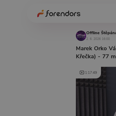
Offline Štěpán
2. 6. 2026 16:00
Marek Orko Vác
Křečka) - 77 m
1:17:49