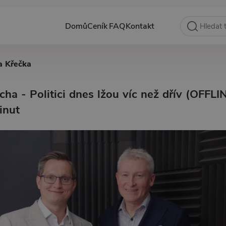
Domů
Ceník
FAQ
Kontakt
a Křečka
ha - Politici dnes lžou víc než dřív (OFFL
inut