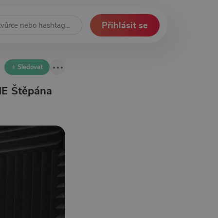
Přihlásit se
+ Sledovat
INE Štěpána