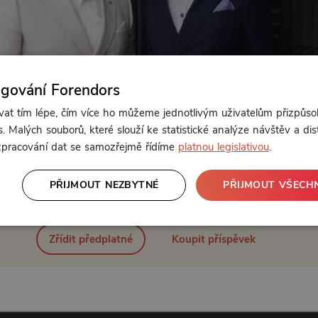
ngování Forendors
t tím lépe, čím více ho můžeme jednotlivým uživatelům přizpůso
. Malých souborů, které slouží ke statistické analýze návštěv a dis
 zpracování dat se samozřejmě řídíme
platnou legislativou
.
Od 125 Kč měsíčně nebo 100 Kč jednorázově
PŘIJMOUT NEZBYTNÉ
PŘIJMOUT VŠECH
Zřídit předplatné
Koupit příspěvek