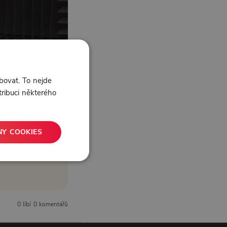
bovat. To nejde
tribuci některého
NY COOKIES
0 líbí
0 komentářů